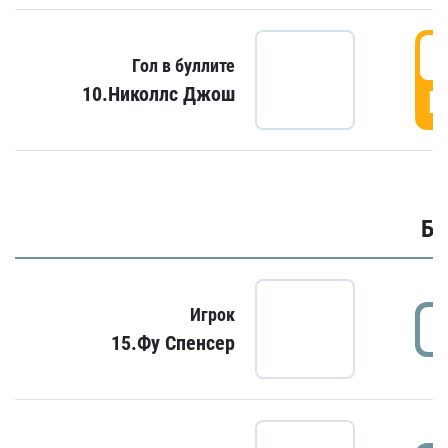
6
Гол в буллите
10.Николлс Джош
Г
Бу
Игрок
15.Фу Спенсер