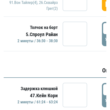
Г
91.Вон Тайлер(4)
,
26.Сквайрз
Грег(2)
3
Толчок на борт
5.Спроул Райан
УД
2 минуты / 36:30 - 38:30
Ов
6
Задержка клюшкой
47.Кейн Кори
УД
2 минуты / 61:24 - 63:24