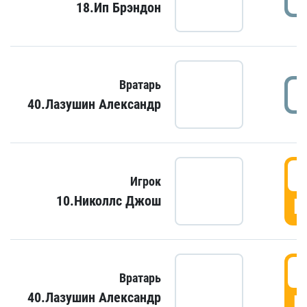
18.Ип Брэндон
Вратарь
40.Лазушин Александр
Игрок
10.Николлс Джош
Г
Вратарь
40.Лазушин Александр
Г