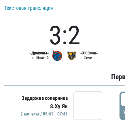
Текстовая трансляция
3:2
«Драконы»
«ХК Сочи»
г. Шанхай
г. Сочи
Первы
0
Задержка соперника
8.Ху Ян
УД
2 минуты / 05:41 - 07:41