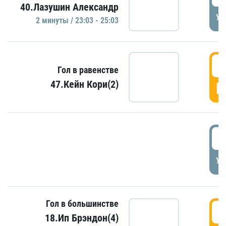
40.Лазушин Александр
УД
2 минуты / 23:03 - 25:03
2
Гол в равенстве
47.Кейн Кори(2)
Г
3
УД
Гол в большинстве
3
18.Ип Брэндон(4)