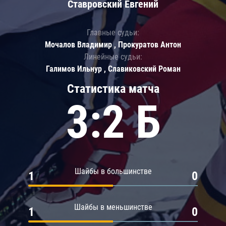
Ставровский Евгений
Главные судьи:
Мочалов Владимир , Прокуратов Антон
Линейные судьи:
Галимов Ильнур , Славиковский Роман
Статистика матча
3:2 Б
Шайбы в большинстве
1
0
Шайбы в меньшинстве
1
0