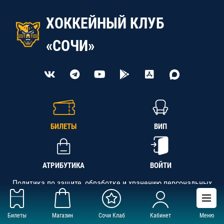
ХОККЕЙНЫЙ КЛУБ
«СОЧИ»
БИЛЕТЫ
ВИП
АТРИБУТИКА
ВОЙТИ
Политика по защите, обработке и хранению персональных
данных
Билеты
Магазин
Сочи Клаб
Кабинет
Меню
АНО «СК «Кубань-Регион», ОГРН 1142300002349,