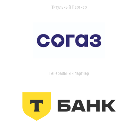
Титульный Партнер
Генеральный партнер