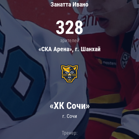
Занатта Иванo
328
зрителей
«СКА Арена», г. Шанхай
«ХК Сочи»
г. Сочи
Тренер: