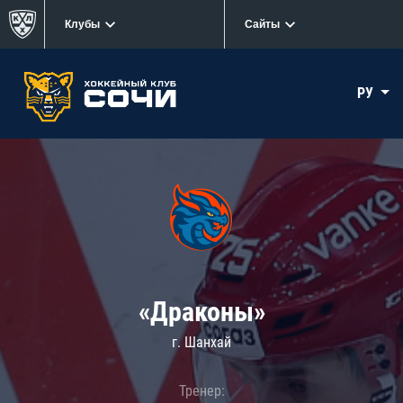
Клубы
Сайты
РУ
«Драконы»
г. Шанхай
Тренер: