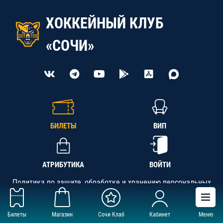
ХОККЕЙНЫЙ КЛУБ
«СОЧИ»
БИЛЕТЫ
ВИП
АТРИБУТИКА
ВОЙТИ
Политика по защите, обработке и хранению персональных
данных
Билеты
Магазин
Сочи Клаб
Кабинет
Меню
АНО «СК «Кубань-Регион», ОГРН 1142300002349,