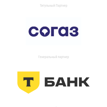
Титульный Партнер
Генеральный партнер