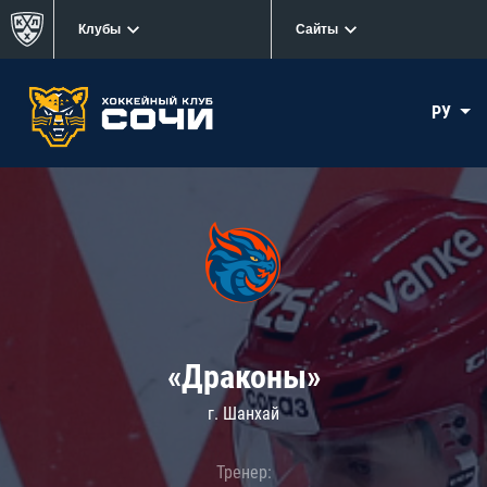
Клубы
Сайты
РУ
«Драконы»
г. Шанхай
Тренер: