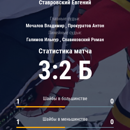
Ставровский Евгений
Главные судьи:
Мочалов Владимир , Прокуратов Антон
Линейные судьи:
Галимов Ильнур , Славиковский Роман
Статистика матча
3:2 Б
Шайбы в большинстве
1
0
Шайбы в меньшинстве
1
0