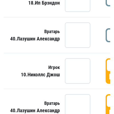
18.Ип Брэндон
Вратарь
40.Лазушин Александр
Игрок
10.Николлс Джош
Г
Вратарь
40.Лазушин Александр
Г