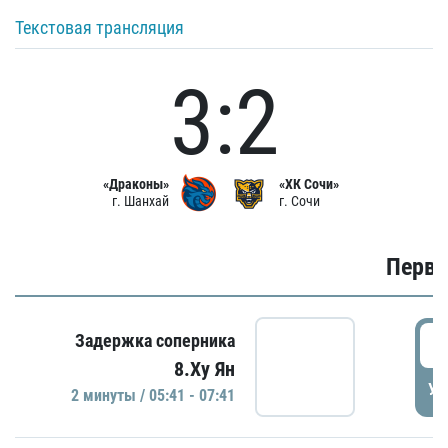
Текстовая трансляция
3:2
«Драконы»
«ХК Сочи»
г. Шанхай
г. Сочи
Первы
0
Задержка соперника
8.Ху Ян
УД
2 минуты / 05:41 - 07:41