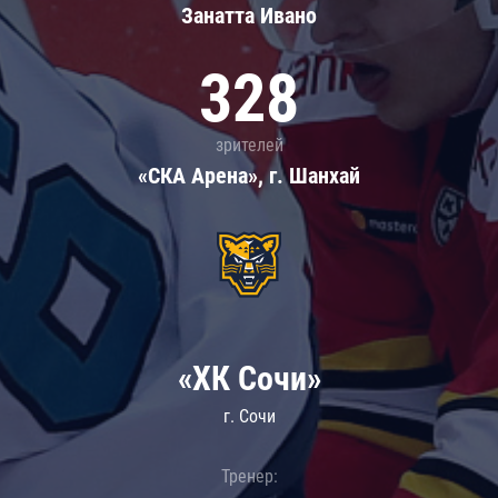
Занатта Иванo
328
зрителей
«СКА Арена», г. Шанхай
«ХК Сочи»
г. Сочи
Тренер: