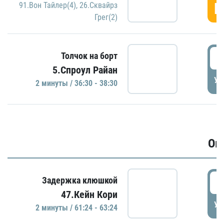
Г
91.Вон Тайлер(4)
,
26.Сквайрз
Грег(2)
3
Толчок на борт
5.Спроул Райан
УД
2 минуты / 36:30 - 38:30
Ов
6
Задержка клюшкой
47.Кейн Кори
УД
2 минуты / 61:24 - 63:24