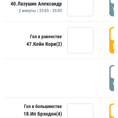
40.Лазушин Александр
УД
2 минуты / 23:03 - 25:03
2
Гол в равенстве
47.Кейн Кори(2)
Г
3
УД
Гол в большинстве
3
18.Ип Брэндон(4)