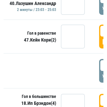
40.Лазушин Александр
УД
2 минуты / 23:03 - 25:03
2
Гол в равенстве
47.Кейн Кори(2)
Г
3
УД
Гол в большинстве
3
18.Ип Брэндон(4)