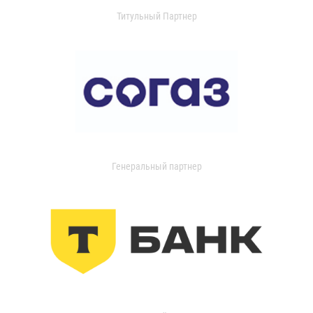
Титульный Партнер
Генеральный партнер