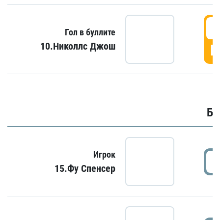
6
Гол в буллите
10.Николлс Джош
Г
Бу
Игрок
15.Фу Спенсер