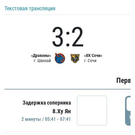
Текстовая трансляция
3:2
«Драконы»
«ХК Сочи»
г. Шанхай
г. Сочи
Первы
0
Задержка соперника
8.Ху Ян
УД
2 минуты / 05:41 - 07:41