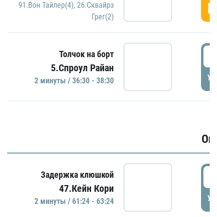
Г
91.Вон Тайлер(4)
,
26.Сквайрз
Грег(2)
3
Толчок на борт
5.Спроул Райан
УД
2 минуты / 36:30 - 38:30
Ов
6
Задержка клюшкой
47.Кейн Кори
УД
2 минуты / 61:24 - 63:24