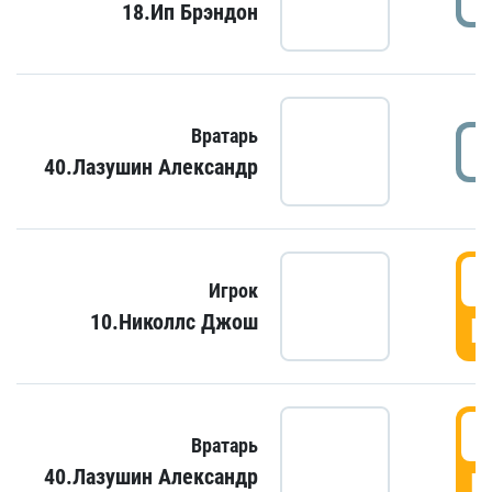
18.Ип Брэндон
Вратарь
40.Лазушин Александр
Игрок
10.Николлс Джош
Г
Вратарь
40.Лазушин Александр
Г