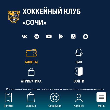
ХОККЕЙНЫЙ КЛУБ
«СОЧИ»
БИЛЕТЫ
ВИП
АТРИБУТИКА
ВОЙТИ
Политика по защите, обработке и хранению персональных
данных
Билеты
Магазин
Сочи Клаб
Кабинет
Меню
АНО «СК «Кубань-Регион», ОГРН 1142300002349,