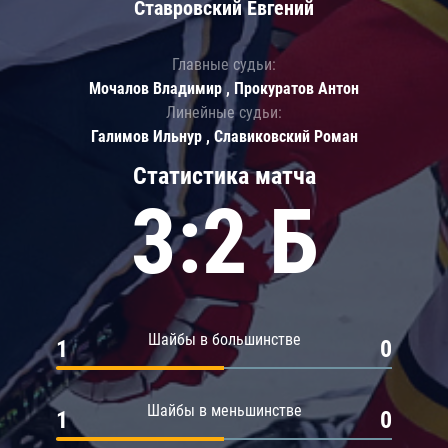
Ставровский Евгений
Главные судьи:
Мочалов Владимир , Прокуратов Антон
Линейные судьи:
Галимов Ильнур , Славиковский Роман
Статистика матча
3:2 Б
Шайбы в большинстве
1
0
Шайбы в меньшинстве
1
0