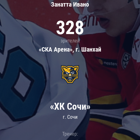
Занатта Иванo
328
зрителей
«СКА Арена», г. Шанхай
«ХК Сочи»
г. Сочи
Тренер: