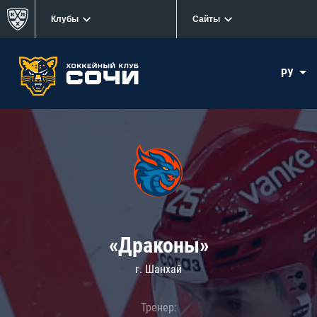
Клубы
Сайты
РУ
«Драконы»
г. Шанхай
Тренер: