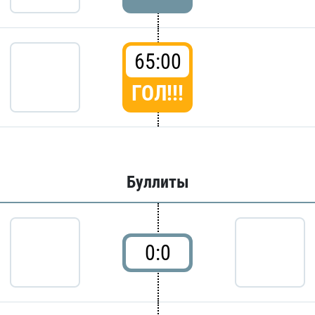
65:00
ГОЛ!!!
Буллиты
0:0