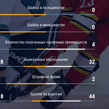
Амур
Шайбы в большинстве
1
0
Барыс
Салават Юлаев
Шайбы в меньшинстве
1
0
Сибирь
Количество полученных численных преимуществ
1
4
Выигранные вбрасывания
28
32
Штрафное время
8
2
Броски по воротам
18
44