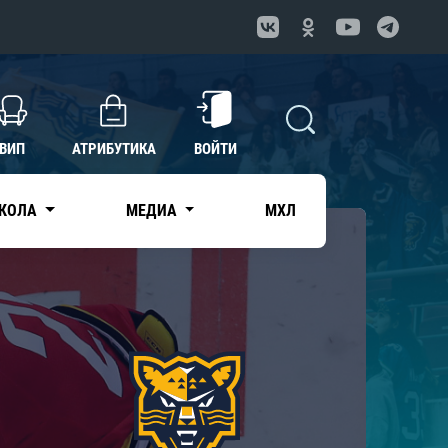
ВИП
АТРИБУТИКА
ВОЙТИ
КОЛА
МЕДИА
МХЛ