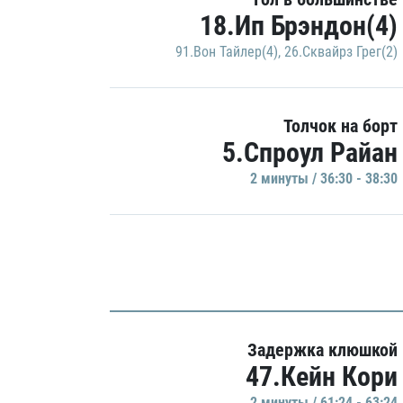
18.Ип Брэндон(4)
91.Вон Тайлер(4)
,
26.Сквайрз Грег(2)
Толчок на борт
5.Спроул Райан
2 минуты / 36:30 - 38:30
Задержка клюшкой
47.Кейн Кори
2 минуты / 61:24 - 63:24