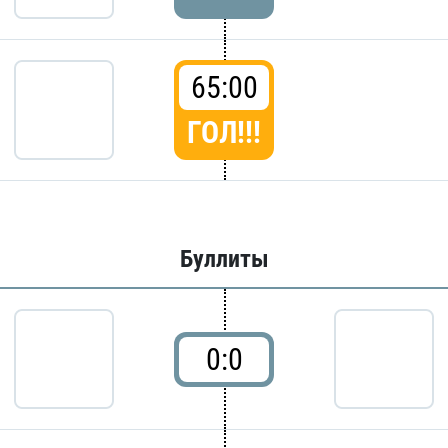
65:00
ГОЛ!!!
Буллиты
0:0