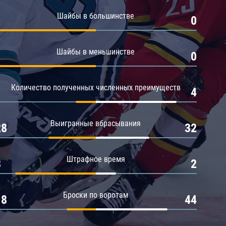
Амур
Шайбы в большинстве
1
0
Барыс
Салават Юлаев
Шайбы в меньшинстве
1
0
Сибирь
Количество полученных численных преимуществ
1
4
Выигранные вбрасывания
28
32
Штрафное время
8
2
Броски по воротам
18
44