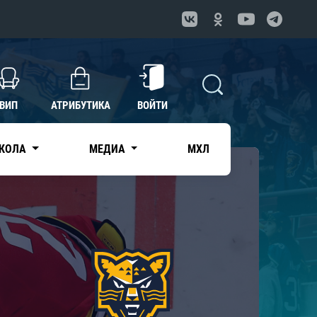
ВИП
АТРИБУТИКА
ВОЙТИ
КОЛА
МЕДИА
МХЛ