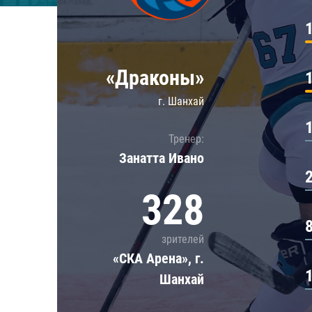
Локомотив
Северсталь
ЦСКА
«Драконы»
Шанхайские Драконы
г. Шанхай
Тренер:
Занатта Иванo
328
зрителей
«СКА Арена», г.
Шанхай