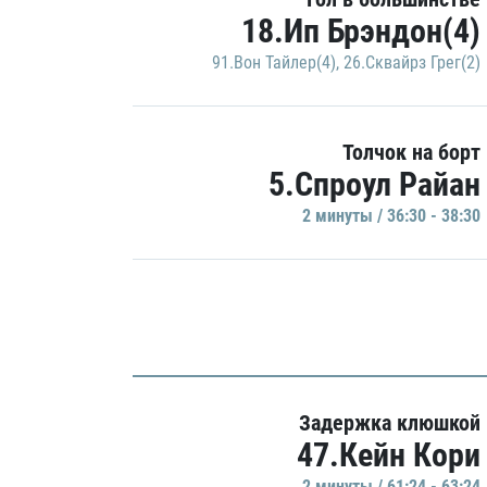
18.Ип Брэндон(4)
91.Вон Тайлер(4)
,
26.Сквайрз Грег(2)
Толчок на борт
5.Спроул Райан
2 минуты / 36:30 - 38:30
Задержка клюшкой
47.Кейн Кори
2 минуты / 61:24 - 63:24