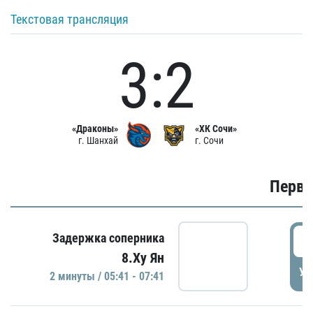
Текстовая трансляция
3:2
«Драконы»
«ХК Сочи»
г. Шанхай
г. Сочи
Первы
0
Задержка соперника
8.Ху Ян
УД
2 минуты / 05:41 - 07:41