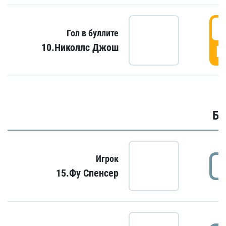
6
Гол в буллите
10.Николлс Джош
Г
Бу
Игрок
15.Фу Спенсер