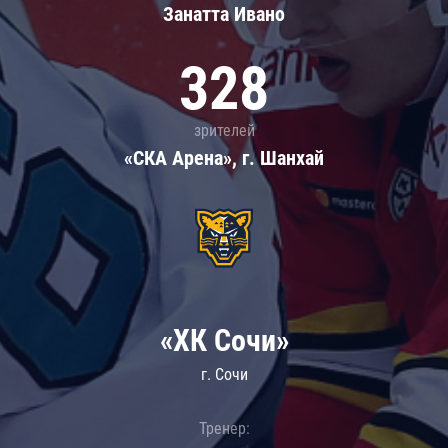
Занатта Иванo
328
зрителей
«СКА Арена», г. Шанхай
«ХК Сочи»
г. Сочи
Тренер: