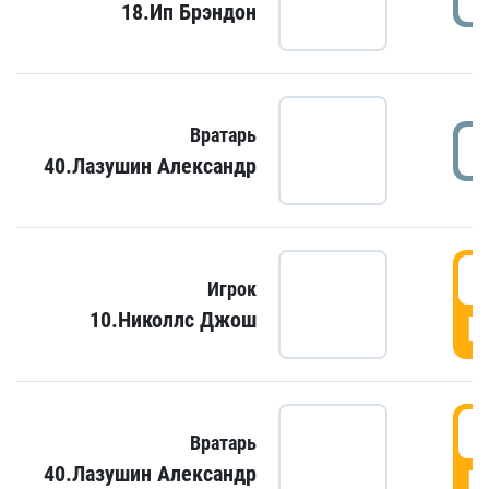
18.Ип Брэндон
Вратарь
40.Лазушин Александр
Игрок
10.Николлс Джош
Г
Вратарь
40.Лазушин Александр
Г