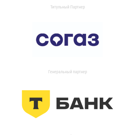
Титульный Партнер
Генеральный партнер