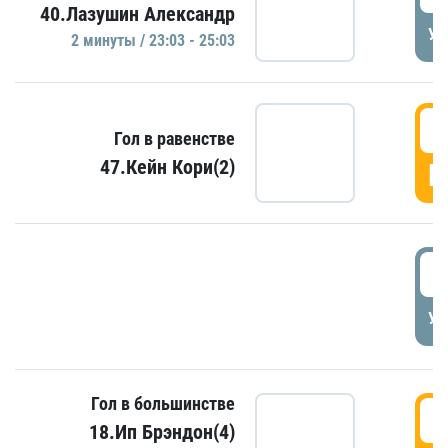
40.Лазушин Александр
УД
2 минуты / 23:03 - 25:03
2
Гол в равенстве
47.Кейн Кори(2)
Г
3
УД
Гол в большинстве
3
18.Ип Брэндон(4)