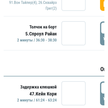
Г
91.Вон Тайлер(4)
,
26.Сквайрз
Грег(2)
3
Толчок на борт
5.Спроул Райан
УД
2 минуты / 36:30 - 38:30
Ов
6
Задержка клюшкой
47.Кейн Кори
УД
2 минуты / 61:24 - 63:24