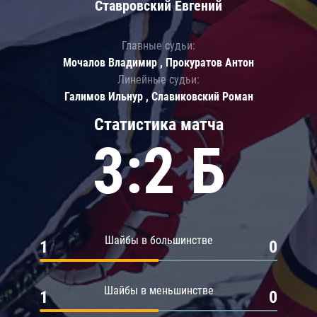
Ставровский Евгений
Главные судьи:
Мочалов Владимир , Прокуратов Антон
Линейные судьи:
Галимов Ильнур , Славиковский Роман
Статистика матча
3:2 Б
Шайбы в большинстве
1
0
Шайбы в меньшинстве
1
0