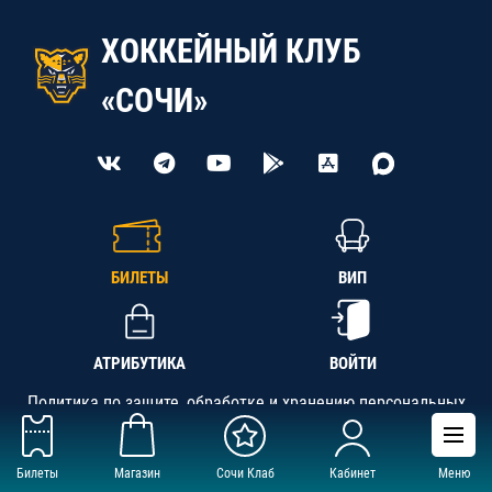
ХОККЕЙНЫЙ КЛУБ
«СОЧИ»
БИЛЕТЫ
ВИП
АТРИБУТИКА
ВОЙТИ
Политика по защите, обработке и хранению персональных
данных
Билеты
Магазин
Сочи Клаб
Кабинет
Меню
АНО «СК «Кубань-Регион», ОГРН 1142300002349,