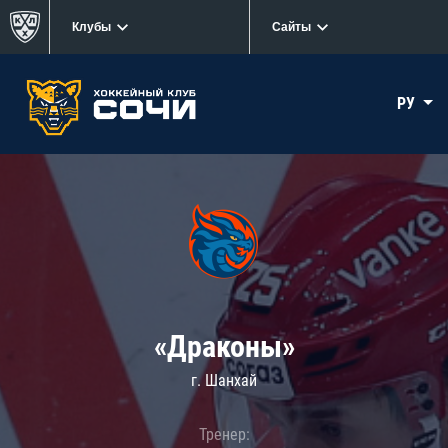
Клубы
Сайты
РУ
«Драконы»
г. Шанхай
Тренер: