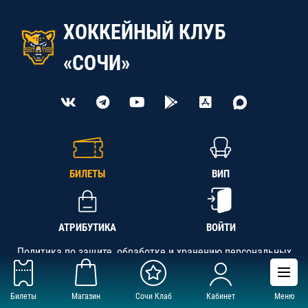
ХОККЕЙНЫЙ КЛУБ
«СОЧИ»
БИЛЕТЫ
ВИП
АТРИБУТИКА
ВОЙТИ
Политика по защите, обработке и хранению персональных
данных
Билеты
Магазин
Сочи Клаб
Кабинет
Меню
АНО «СК «Кубань-Регион», ОГРН 1142300002349,