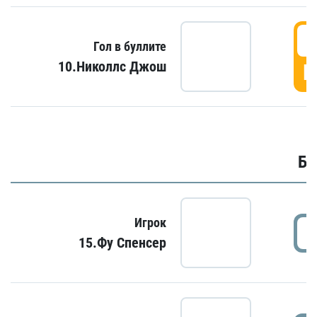
6
Гол в буллите
10.Николлс Джош
Г
Бу
Игрок
15.Фу Спенсер