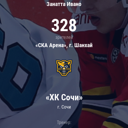
Занатта Иванo
328
зрителей
«СКА Арена», г. Шанхай
«ХК Сочи»
г. Сочи
Тренер: