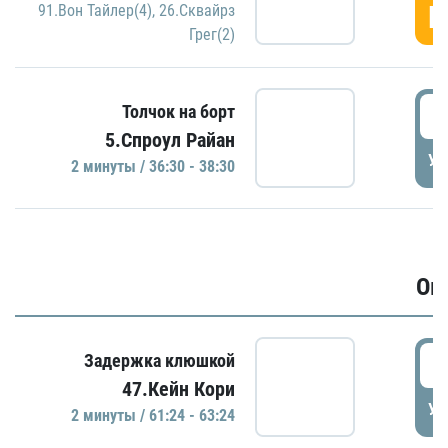
Г
91.Вон Тайлер(4)
,
26.Сквайрз
Грег(2)
3
Толчок на борт
5.Спроул Райан
УД
2 минуты / 36:30 - 38:30
Ов
6
Задержка клюшкой
47.Кейн Кори
УД
2 минуты / 61:24 - 63:24