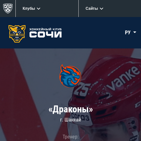
Клубы
Сайты
РУ
«Драконы»
г. Шанхай
Тренер: