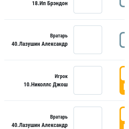
18.Ип Брэндон
Вратарь
40.Лазушин Александр
Игрок
10.Николлс Джош
Г
Вратарь
40.Лазушин Александр
Г