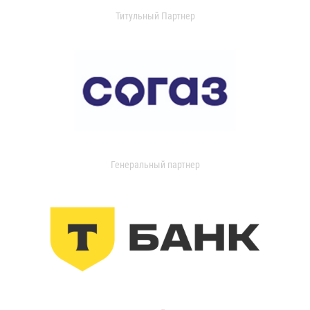
Титульный Партнер
Генеральный партнер