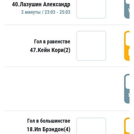
40.Лазушин Александр
УД
2 минуты / 23:03 - 25:03
2
Гол в равенстве
47.Кейн Кори(2)
Г
3
УД
Гол в большинстве
3
18.Ип Брэндон(4)