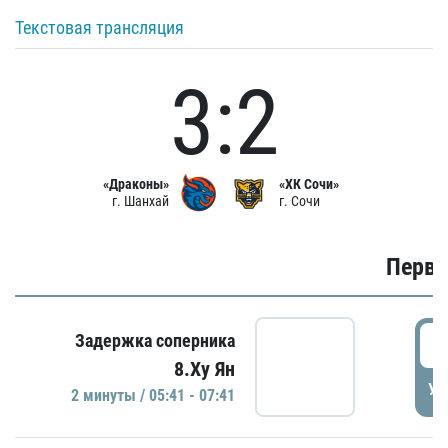
Текстовая трансляция
3:2
«Драконы»
«ХК Сочи»
г. Шанхай
г. Сочи
Первы
0
Задержка соперника
8.Ху Ян
УД
2 минуты / 05:41 - 07:41