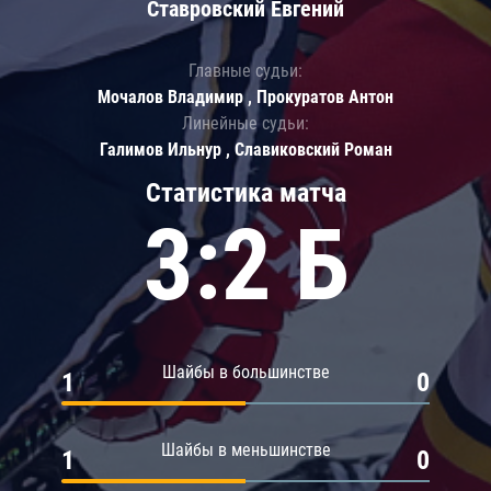
Ставровский Евгений
Главные судьи:
Мочалов Владимир , Прокуратов Антон
Линейные судьи:
Галимов Ильнур , Славиковский Роман
Статистика матча
3:2 Б
Шайбы в большинстве
1
0
Шайбы в меньшинстве
1
0