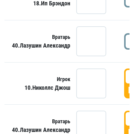
18.Ип Брэндон
Вратарь
40.Лазушин Александр
Игрок
10.Николлс Джош
Г
Вратарь
40.Лазушин Александр
Г