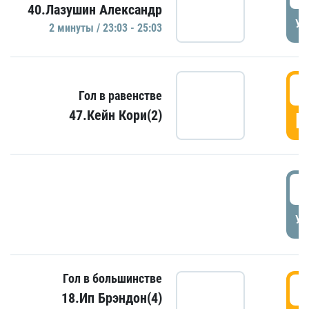
40.Лазушин Александр
УД
2 минуты / 23:03 - 25:03
2
Гол в равенстве
47.Кейн Кори(2)
Г
3
УД
Гол в большинстве
3
18.Ип Брэндон(4)