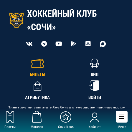
ХОККЕЙНЫЙ КЛУБ
«СОЧИ»
БИЛЕТЫ
ВИП
АТРИБУТИКА
ВОЙТИ
Политика по защите, обработке и хранению персональных
данных
Билеты
Магазин
Сочи Клаб
Кабинет
Меню
АНО «СК «Кубань-Регион», ОГРН 1142300002349,