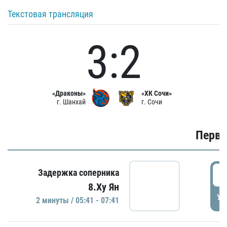
Текстовая трансляция
3:2
«Драконы»
«ХК Сочи»
г. Шанхай
г. Сочи
Первы
0
Задержка соперника
8.Ху Ян
УД
2 минуты / 05:41 - 07:41