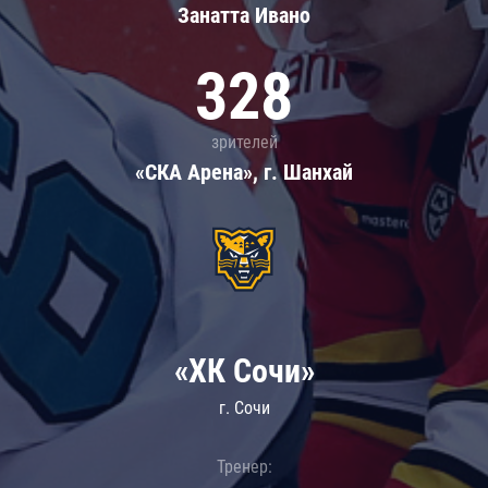
Занатта Иванo
328
зрителей
«СКА Арена», г. Шанхай
«ХК Сочи»
г. Сочи
Тренер: