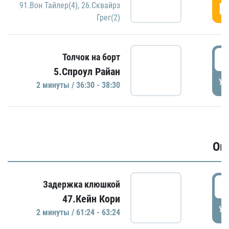
Г
91.Вон Тайлер(4)
,
26.Сквайрз
Грег(2)
3
Толчок на борт
5.Спроул Райан
УД
2 минуты / 36:30 - 38:30
Ов
6
Задержка клюшкой
47.Кейн Кори
УД
2 минуты / 61:24 - 63:24