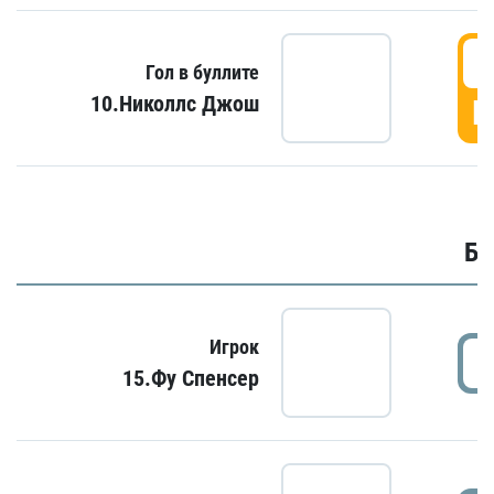
6
Гол в буллите
10.Николлс Джош
Г
Бу
Игрок
15.Фу Спенсер