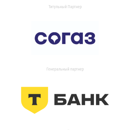
Титульный Партнер
Генеральный партнер