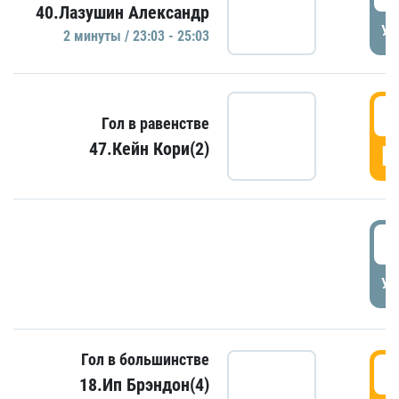
40.Лазушин Александр
УД
2 минуты / 23:03 - 25:03
2
Гол в равенстве
47.Кейн Кори(2)
Г
3
УД
Гол в большинстве
3
18.Ип Брэндон(4)