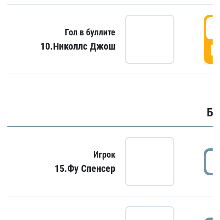
6
Гол в буллите
10.Николлс Джош
Г
Бу
Игрок
15.Фу Спенсер