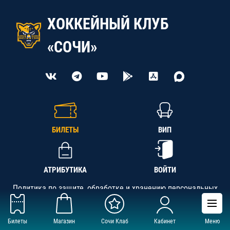
ХОККЕЙНЫЙ КЛУБ
«СОЧИ»
БИЛЕТЫ
ВИП
АТРИБУТИКА
ВОЙТИ
Политика по защите, обработке и хранению персональных
данных
Билеты
Магазин
Сочи Клаб
Кабинет
Меню
АНО «СК «Кубань-Регион», ОГРН 1142300002349,