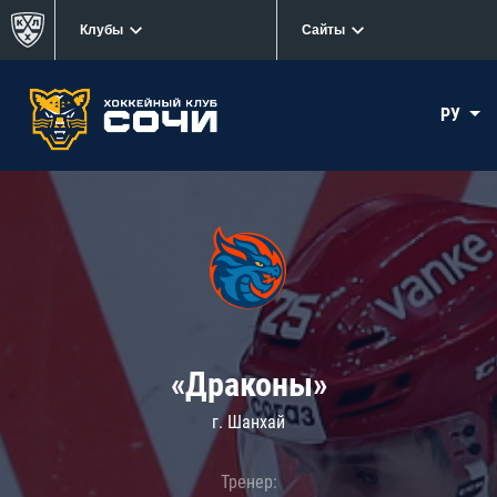
Клубы
Сайты
РУ
«Драконы»
г. Шанхай
Тренер: