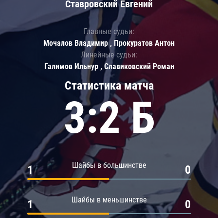
Ставровский Евгений
Главные судьи:
Мочалов Владимир , Прокуратов Антон
Линейные судьи:
Галимов Ильнур , Славиковский Роман
Статистика матча
3:2 Б
Шайбы в большинстве
1
0
Шайбы в меньшинстве
1
0