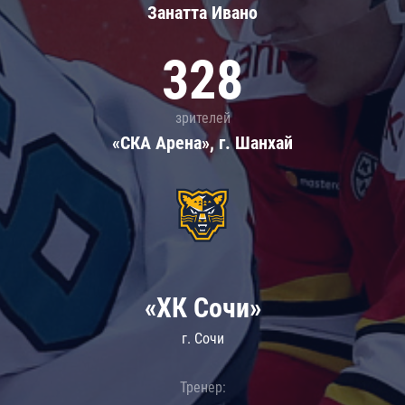
Занатта Иванo
328
зрителей
«СКА Арена», г. Шанхай
«ХК Сочи»
г. Сочи
Тренер: