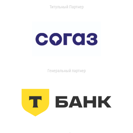
Титульный Партнер
Генеральный партнер