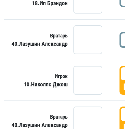
18.Ип Брэндон
Вратарь
40.Лазушин Александр
Игрок
10.Николлс Джош
Г
Вратарь
40.Лазушин Александр
Г