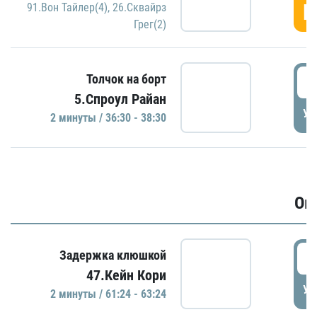
Г
91.Вон Тайлер(4)
,
26.Сквайрз
Грег(2)
3
Толчок на борт
5.Спроул Райан
УД
2 минуты / 36:30 - 38:30
Ов
6
Задержка клюшкой
47.Кейн Кори
УД
2 минуты / 61:24 - 63:24