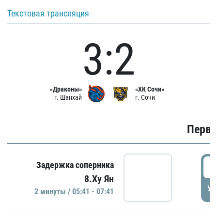
Текстовая трансляция
3:2
«Драконы»
«ХК Сочи»
г. Шанхай
г. Сочи
Первы
0
Задержка соперника
8.Ху Ян
УД
2 минуты / 05:41 - 07:41