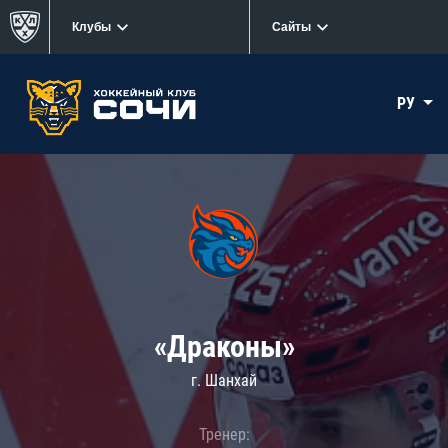
Клубы
Сайты
РУ
«Драконы»
г. Шанхай
Тренер: