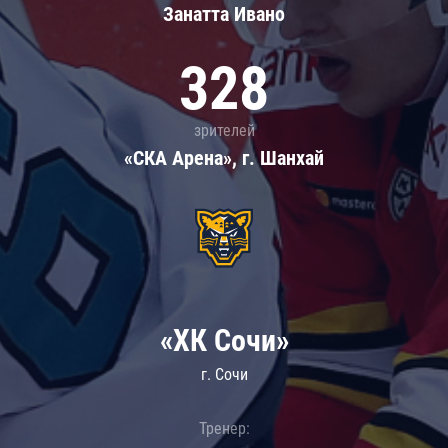
Занатта Иванo
328
зрителей
«СКА Арена», г. Шанхай
«ХК Сочи»
г. Сочи
Тренер: