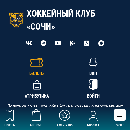
ХОККЕЙНЫЙ КЛУБ
«СОЧИ»
БИЛЕТЫ
ВИП
АТРИБУТИКА
ВОЙТИ
Политика по защите, обработке и хранению персональных
данных
Билеты
Магазин
Сочи Клаб
Кабинет
Меню
АНО «СК «Кубань-Регион», ОГРН 1142300002349,