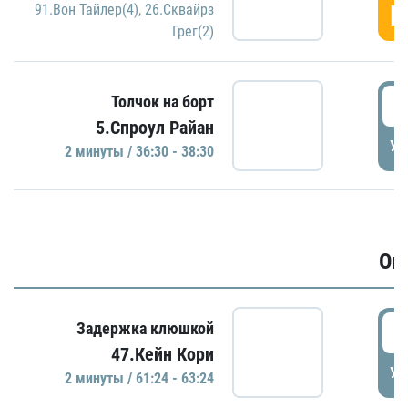
Г
91.Вон Тайлер(4)
,
26.Сквайрз
Грег(2)
3
Толчок на борт
5.Спроул Райан
УД
2 минуты / 36:30 - 38:30
Ов
6
Задержка клюшкой
47.Кейн Кори
УД
2 минуты / 61:24 - 63:24