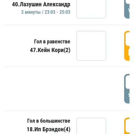
40.Лазушин Александр
УД
2 минуты / 23:03 - 25:03
2
Гол в равенстве
47.Кейн Кори(2)
Г
3
УД
Гол в большинстве
3
18.Ип Брэндон(4)