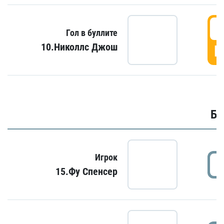
6
Гол в буллите
10.Николлс Джош
Г
Бу
Игрок
15.Фу Спенсер