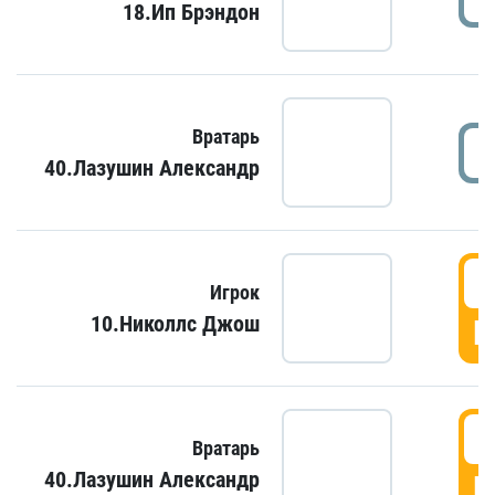
18.Ип Брэндон
Вратарь
40.Лазушин Александр
Игрок
10.Николлс Джош
Г
Вратарь
40.Лазушин Александр
Г