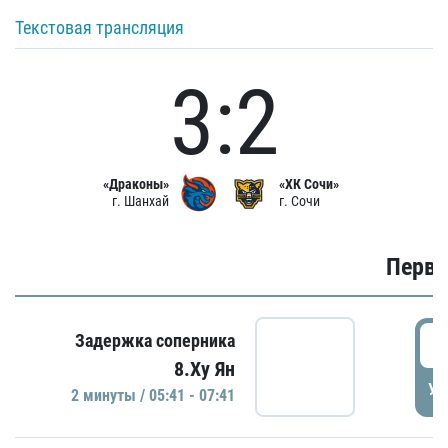
Текстовая трансляция
3:2
«Драконы»
«ХК Сочи»
г. Шанхай
г. Сочи
Первы
0
Задержка соперника
8.Ху Ян
УД
2 минуты / 05:41 - 07:41