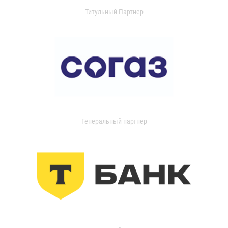
Титульный Партнер
Генеральный партнер