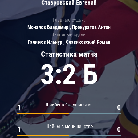
Ставровский Евгений
Главные судьи:
Мочалов Владимир , Прокуратов Антон
Линейные судьи:
Галимов Ильнур , Славиковский Роман
Статистика матча
3:2 Б
Шайбы в большинстве
1
0
Шайбы в меньшинстве
1
0