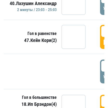
40.Лазушин Александр
УД
2 минуты / 23:03 - 25:03
2
Гол в равенстве
47.Кейн Кори(2)
Г
3
УД
Гол в большинстве
3
18.Ип Брэндон(4)