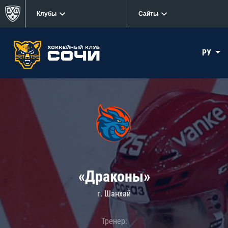
Клубы
Сайты
РУ
«Драконы»
г. Шанхай
Тренер: