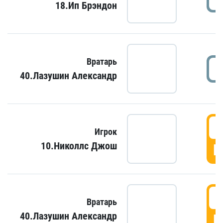
18.Ип Брэндон
Вратарь
40.Лазушин Александр
Игрок
10.Николлс Джош
Г
Вратарь
40.Лазушин Александр
Г