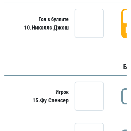
6
Гол в буллите
10.Николлс Джош
Г
Бу
Игрок
15.Фу Спенсер