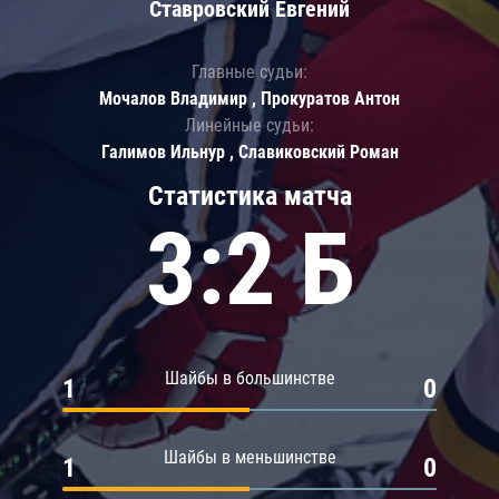
Ставровский Евгений
Главные судьи:
Мочалов Владимир , Прокуратов Антон
Линейные судьи:
Галимов Ильнур , Славиковский Роман
Статистика матча
3:2 Б
Шайбы в большинстве
1
0
Шайбы в меньшинстве
1
0