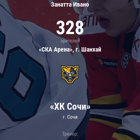
Занатта Иванo
328
зрителей
«СКА Арена», г. Шанхай
«ХК Сочи»
г. Сочи
Тренер: