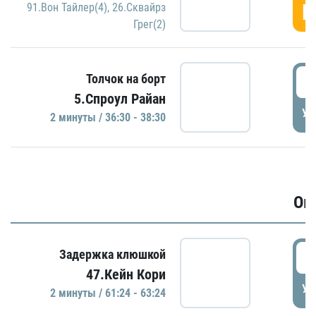
Г
91.Вон Тайлер(4)
,
26.Сквайрз
Грег(2)
3
Толчок на борт
5.Спроул Райан
УД
2 минуты / 36:30 - 38:30
Ов
6
Задержка клюшкой
47.Кейн Кори
УД
2 минуты / 61:24 - 63:24