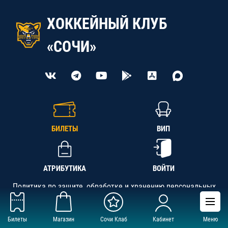
ХОККЕЙНЫЙ КЛУБ
«СОЧИ»
БИЛЕТЫ
ВИП
АТРИБУТИКА
ВОЙТИ
Политика по защите, обработке и хранению персональных
данных
Билеты
Магазин
Сочи Клаб
Кабинет
Меню
АНО «СК «Кубань-Регион», ОГРН 1142300002349,