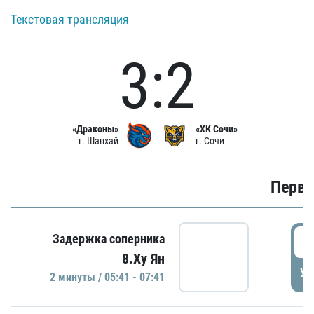
Текстовая трансляция
3:2
«Драконы»
«ХК Сочи»
г. Шанхай
г. Сочи
Первы
0
Задержка соперника
8.Ху Ян
УД
2 минуты / 05:41 - 07:41