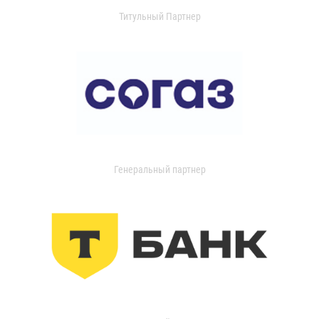
Титульный Партнер
Генеральный партнер