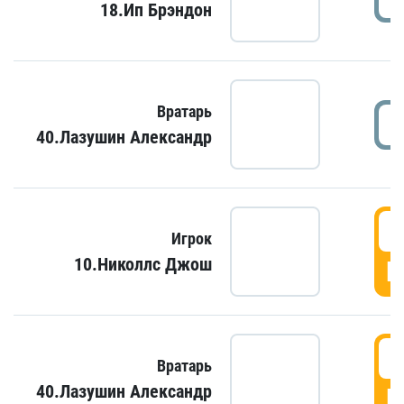
18.Ип Брэндон
Вратарь
40.Лазушин Александр
Игрок
10.Николлс Джош
Г
Вратарь
40.Лазушин Александр
Г