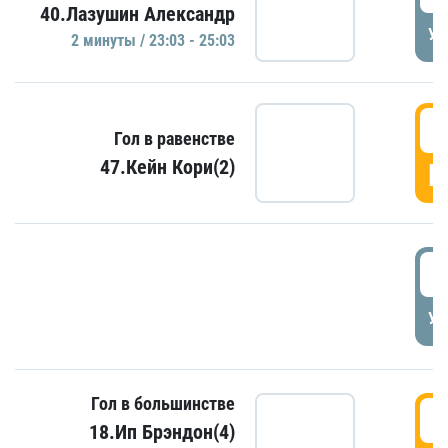
40.Лазушин Александр
УД
2 минуты / 23:03 - 25:03
2
Гол в равенстве
47.Кейн Кори(2)
Г
3
УД
Гол в большинстве
3
18.Ип Брэндон(4)