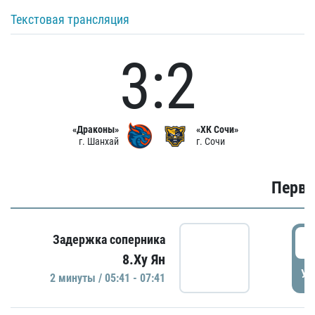
Текстовая трансляция
3:2
«Драконы»
«ХК Сочи»
г. Шанхай
г. Сочи
Первы
0
Задержка соперника
8.Ху Ян
УД
2 минуты / 05:41 - 07:41