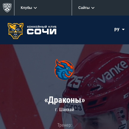
Клубы
Сайты
РУ
«Драконы»
г. Шанхай
Тренер: