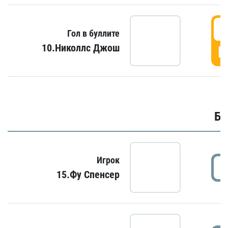
6
Гол в буллите
10.Николлс Джош
Г
Бу
Игрок
15.Фу Спенсер