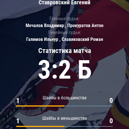
Ставровский Евгений
Главные судьи:
Мочалов Владимир , Прокуратов Антон
Линейные судьи:
Галимов Ильнур , Славиковский Роман
Статистика матча
3:2 Б
Шайбы в большинстве
1
0
Шайбы в меньшинстве
1
0