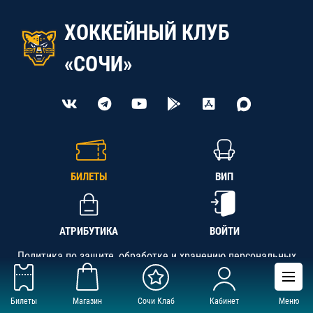
ХОККЕЙНЫЙ КЛУБ
«СОЧИ»
БИЛЕТЫ
ВИП
АТРИБУТИКА
ВОЙТИ
Политика по защите, обработке и хранению персональных
данных
Билеты
Магазин
Сочи Клаб
Кабинет
Меню
АНО «СК «Кубань-Регион», ОГРН 1142300002349,