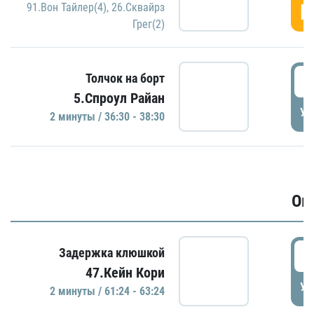
Г
91.Вон Тайлер(4)
,
26.Сквайрз
Грег(2)
3
Толчок на борт
5.Спроул Райан
УД
2 минуты / 36:30 - 38:30
Ов
6
Задержка клюшкой
47.Кейн Кори
УД
2 минуты / 61:24 - 63:24