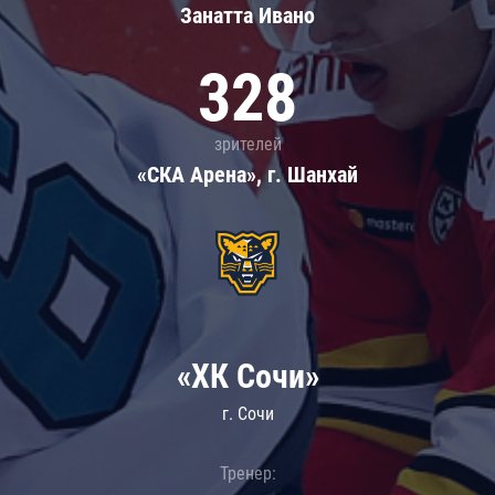
Занатта Иванo
328
зрителей
«СКА Арена», г. Шанхай
«ХК Сочи»
г. Сочи
Тренер: