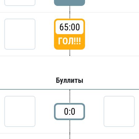
65:00
ГОЛ!!!
Буллиты
0:0