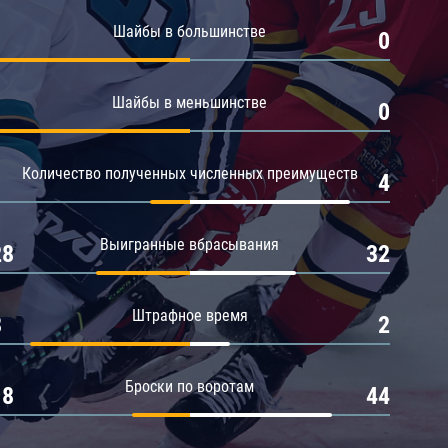
Амур
Шайбы в большинстве
1
0
Барыс
Салават Юлаев
Шайбы в меньшинстве
1
0
Сибирь
Количество полученных численных преимуществ
1
4
Выигранные вбрасывания
28
32
Штрафное время
8
2
Броски по воротам
18
44