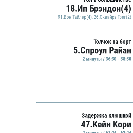
18.Ип Брэндон(4)
91.Вон Тайлер(4)
,
26.Сквайрз Грег(2)
Толчок на борт
5.Спроул Райан
2 минуты / 36:30 - 38:30
Задержка клюшкой
47.Кейн Кори
2 минуты / 61:24 - 63:24