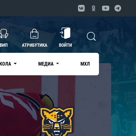
ВИП
АТРИБУТИКА
ВОЙТИ
КОЛА
МЕДИА
МХЛ