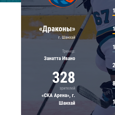
Локомотив
Северсталь
ЦСКА
«Драконы»
Шанхайские Драконы
г. Шанхай
Тренер:
Занатта Иванo
328
зрителей
«СКА Арена», г.
Шанхай