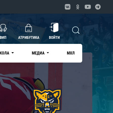
ВИП
АТРИБУТИКА
ВОЙТИ
КОЛА
МЕДИА
МХЛ