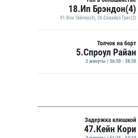
18.Ип Брэндон(4)
91.Вон Тайлер(4)
,
26.Сквайрз Грег(2)
Толчок на борт
5.Спроул Райан
2 минуты / 36:30 - 38:30
Задержка клюшкой
47.Кейн Кори
2 минуты / 61:24 - 63:24