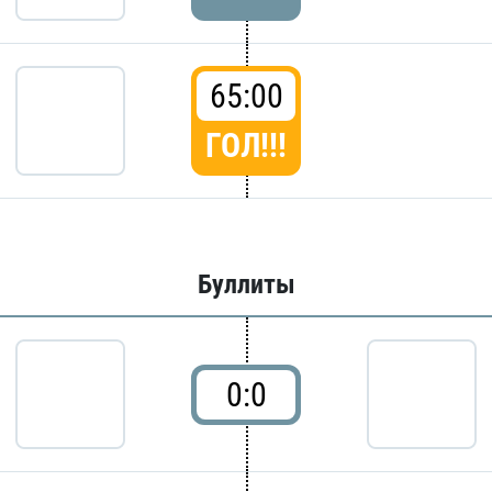
65:00
ГОЛ!!!
Буллиты
0:0