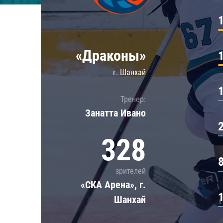
Локомотив
Северсталь
ЦСКА
«Драконы»
Шанхайские Драконы
г. Шанхай
Тренер:
Занатта Иванo
328
зрителей
«СКА Арена», г.
Шанхай