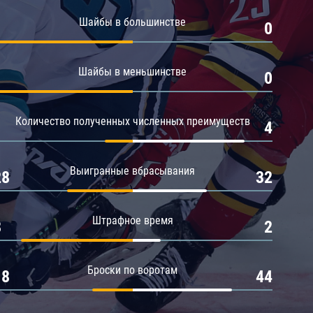
Амур
Шайбы в большинстве
1
0
Барыс
Салават Юлаев
Шайбы в меньшинстве
1
0
Сибирь
Количество полученных численных преимуществ
1
4
Выигранные вбрасывания
28
32
Штрафное время
8
2
Броски по воротам
18
44