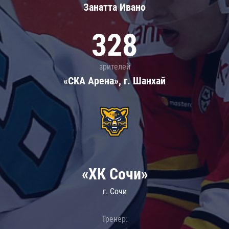
Занатта Иванo
328
зрителей
«СКА Арена», г. Шанхай
«ХК Сочи»
г. Сочи
Тренер: