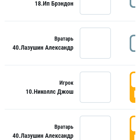
18.Ип Брэндон
Вратарь
40.Лазушин Александр
Игрок
10.Николлс Джош
Г
Вратарь
40.Лазушин Александр
Г