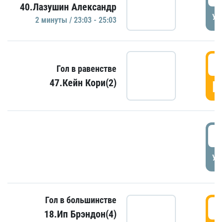
40.Лазушин Александр
УД
2 минуты / 23:03 - 25:03
2
Гол в равенстве
47.Кейн Кори(2)
Г
3
УД
Гол в большинстве
3
18.Ип Брэндон(4)