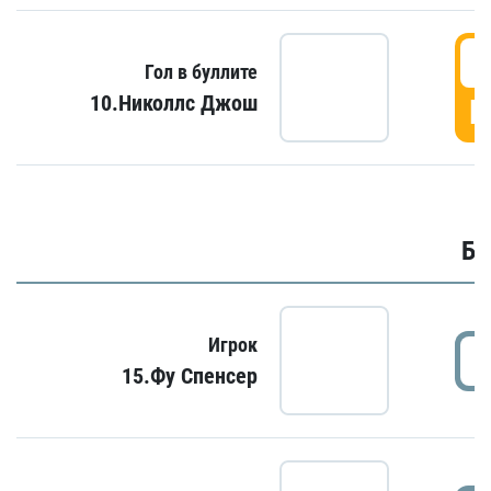
6
Гол в буллите
10.Николлс Джош
Г
Бу
Игрок
15.Фу Спенсер