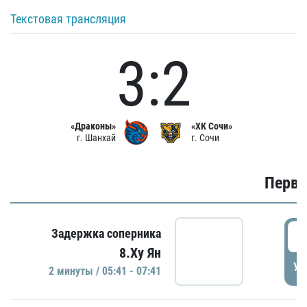
Текстовая трансляция
3:2
«Драконы»
«ХК Сочи»
г. Шанхай
г. Сочи
Первы
0
Задержка соперника
8.Ху Ян
УД
2 минуты / 05:41 - 07:41