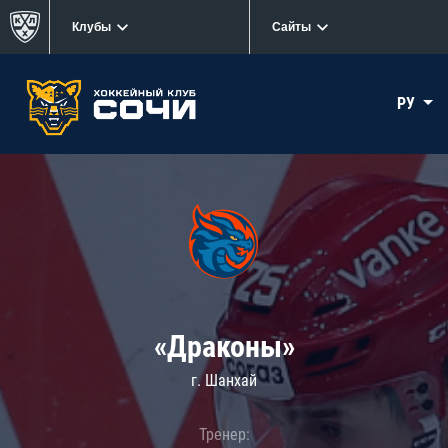
Клубы
Сайты
РУ
«Драконы»
г. Шанхай
Тренер: