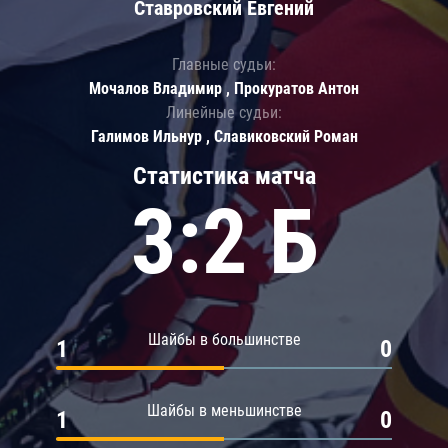
Ставровский Евгений
Главные судьи:
Мочалов Владимир , Прокуратов Антон
Линейные судьи:
Галимов Ильнур , Славиковский Роман
Статистика матча
3:2 Б
Шайбы в большинстве
1
0
Шайбы в меньшинстве
1
0