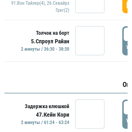
Г
91.Вон Тайлер(4)
,
26.Сквайрз
Грег(2)
3
Толчок на борт
5.Спроул Райан
УД
2 минуты / 36:30 - 38:30
Ов
6
Задержка клюшкой
47.Кейн Кори
УД
2 минуты / 61:24 - 63:24