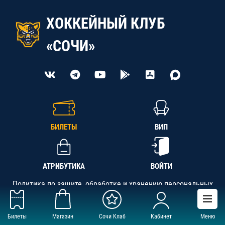
ХОККЕЙНЫЙ КЛУБ
«СОЧИ»
БИЛЕТЫ
ВИП
АТРИБУТИКА
ВОЙТИ
Политика по защите, обработке и хранению персональных
данных
Билеты
Магазин
Сочи Клаб
Кабинет
Меню
АНО «СК «Кубань-Регион», ОГРН 1142300002349,