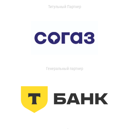
Титульный Партнер
Генеральный партнер