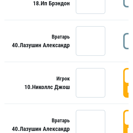
18.Ип Брэндон
Вратарь
40.Лазушин Александр
Игрок
10.Николлс Джош
Г
Вратарь
40.Лазушин Александр
Г