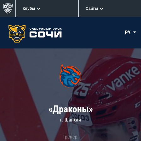
Клубы
Сайты
РУ
«Драконы»
г. Шанхай
Тренер: