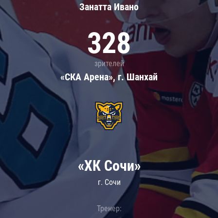
Занатта Иванo
328
зрителей
«СКА Арена», г. Шанхай
«ХК Сочи»
г. Сочи
Тренер: