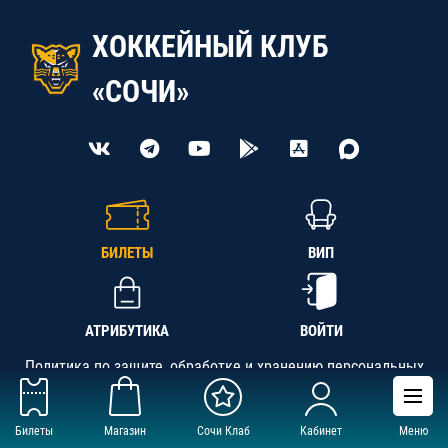
ХОККЕЙНЫЙ КЛУБ
«СОЧИ»
БИЛЕТЫ
ВИП
АТРИБУТИКА
ВОЙТИ
Политика по защите, обработке и хранению персональных
данных
Билеты
Магазин
Сочи Клаб
Кабинет
Меню
АНО «СК «Кубань-Регион», ОГРН 1142300002349,