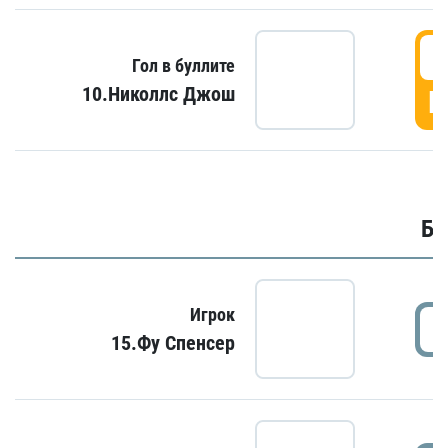
6
Гол в буллите
10.Николлс Джош
Г
Бу
Игрок
15.Фу Спенсер