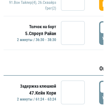
Г
91.Вон Тайлер(4)
,
26.Сквайрз
Грег(2)
3
Толчок на борт
5.Спроул Райан
УД
2 минуты / 36:30 - 38:30
Ов
6
Задержка клюшкой
47.Кейн Кори
УД
2 минуты / 61:24 - 63:24