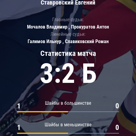
Ставровский Евгений
Главные судьи:
Мочалов Владимир , Прокуратов Антон
Линейные судьи:
Галимов Ильнур , Славиковский Роман
Статистика матча
3:2 Б
Шайбы в большинстве
1
0
Шайбы в меньшинстве
1
0