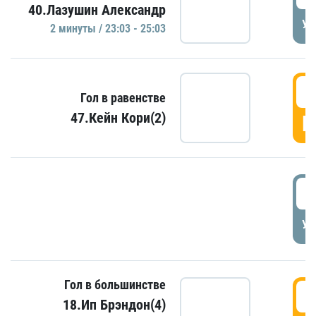
40.Лазушин Александр
УД
2 минуты / 23:03 - 25:03
2
Гол в равенстве
47.Кейн Кори(2)
Г
3
УД
Гол в большинстве
3
18.Ип Брэндон(4)