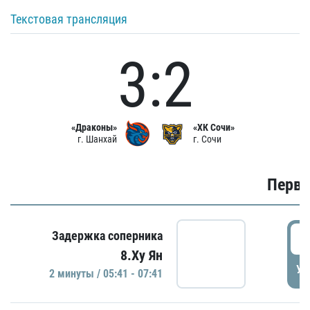
Текстовая трансляция
3:2
«Драконы»
«ХК Сочи»
г. Шанхай
г. Сочи
Первы
0
Задержка соперника
8.Ху Ян
УД
2 минуты / 05:41 - 07:41