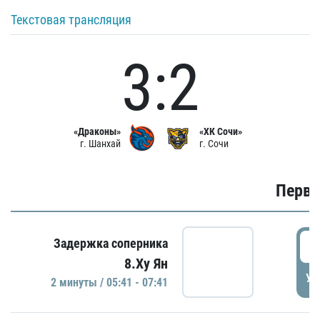
Текстовая трансляция
3:2
«Драконы»
«ХК Сочи»
г. Шанхай
г. Сочи
Первы
0
Задержка соперника
8.Ху Ян
УД
2 минуты / 05:41 - 07:41