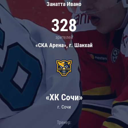
Занатта Иванo
328
зрителей
«СКА Арена», г. Шанхай
«ХК Сочи»
г. Сочи
Тренер: