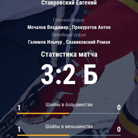
Ставровский Евгений
Главные судьи:
Мочалов Владимир , Прокуратов Антон
Линейные судьи:
Галимов Ильнур , Славиковский Роман
Статистика матча
3:2 Б
Шайбы в большинстве
1
0
Шайбы в меньшинстве
1
0