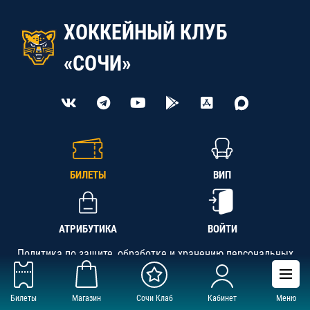
ХОККЕЙНЫЙ КЛУБ
«СОЧИ»
БИЛЕТЫ
ВИП
АТРИБУТИКА
ВОЙТИ
Политика по защите, обработке и хранению персональных
данных
Билеты
Магазин
Сочи Клаб
Кабинет
Меню
АНО «СК «Кубань-Регион», ОГРН 1142300002349,