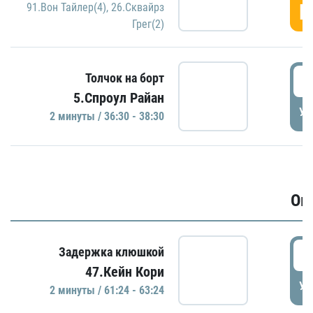
Г
91.Вон Тайлер(4)
,
26.Сквайрз
Грег(2)
3
Толчок на борт
5.Спроул Райан
УД
2 минуты / 36:30 - 38:30
Ов
6
Задержка клюшкой
47.Кейн Кори
УД
2 минуты / 61:24 - 63:24