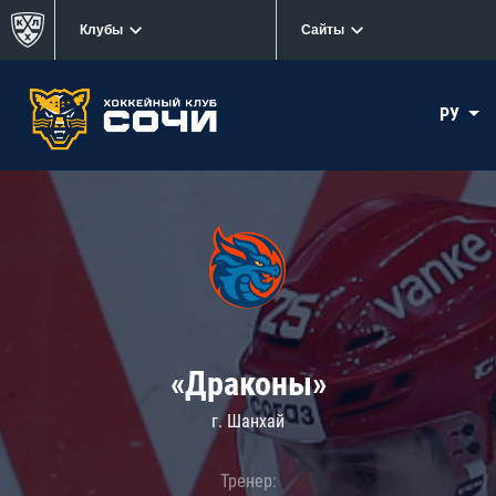
Клубы
Сайты
РУ
«Драконы»
г. Шанхай
Тренер: