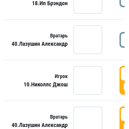
18.Ип Брэндон
Вратарь
40.Лазушин Александр
Игрок
10.Николлс Джош
Г
Вратарь
40.Лазушин Александр
Г