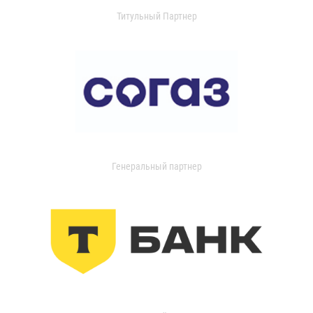
Титульный Партнер
Генеральный партнер