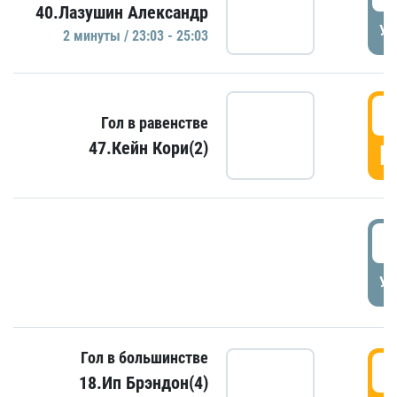
40.Лазушин Александр
УД
2 минуты / 23:03 - 25:03
2
Гол в равенстве
47.Кейн Кори(2)
Г
3
УД
Гол в большинстве
3
18.Ип Брэндон(4)