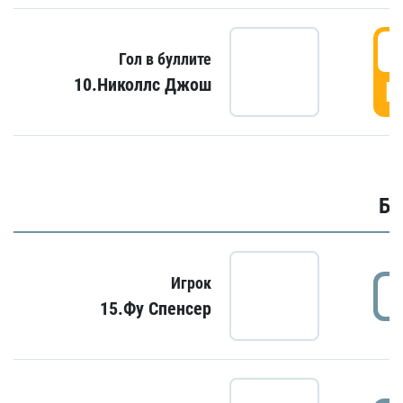
6
Гол в буллите
10.Николлс Джош
Г
Бу
Игрок
15.Фу Спенсер