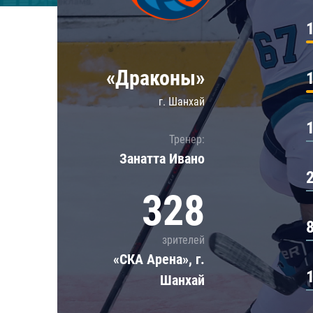
Локомотив
Северсталь
ЦСКА
«Драконы»
Шанхайские Драконы
г. Шанхай
Тренер:
Занатта Иванo
328
зрителей
«СКА Арена», г.
Шанхай