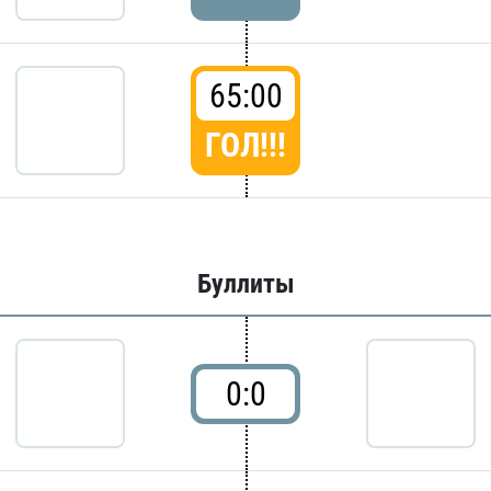
65:00
ГОЛ!!!
Буллиты
0:0