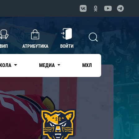
ВИП
АТРИБУТИКА
ВОЙТИ
КОЛА
МЕДИА
МХЛ