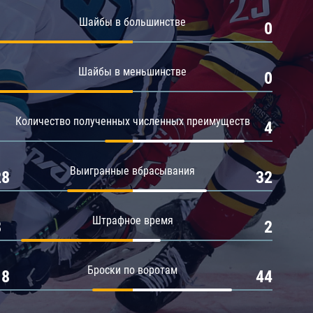
Амур
Шайбы в большинстве
1
0
Барыс
Салават Юлаев
Шайбы в меньшинстве
1
0
Сибирь
Количество полученных численных преимуществ
1
4
Выигранные вбрасывания
28
32
Штрафное время
8
2
Броски по воротам
18
44