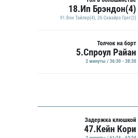
18.Ип Брэндон(4)
91.Вон Тайлер(4)
,
26.Сквайрз Грег(2)
Толчок на борт
5.Спроул Райан
2 минуты / 36:30 - 38:30
Задержка клюшкой
47.Кейн Кори
2 минуты / 61:24 - 63:24