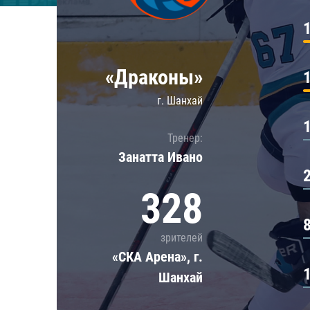
Локомотив
Северсталь
ЦСКА
«Драконы»
Шанхайские Драконы
г. Шанхай
Тренер:
Занатта Иванo
328
зрителей
«СКА Арена», г.
Шанхай