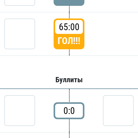
65:00
ГОЛ!!!
Буллиты
0:0