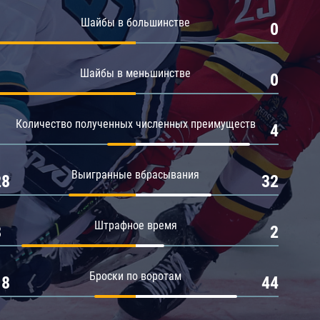
Амур
Шайбы в большинстве
1
0
Барыс
Салават Юлаев
Шайбы в меньшинстве
1
0
Сибирь
Количество полученных численных преимуществ
1
4
Выигранные вбрасывания
28
32
Штрафное время
8
2
Броски по воротам
18
44