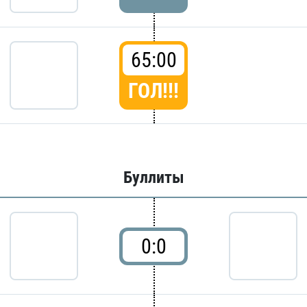
65:00
ГОЛ!!!
Буллиты
0:0