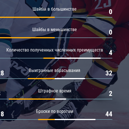
Амур
Шайбы в большинстве
1
0
Барыс
Салават Юлаев
Шайбы в меньшинстве
1
0
Сибирь
Количество полученных численных преимуществ
1
4
Выигранные вбрасывания
28
32
Штрафное время
8
2
Броски по воротам
18
44