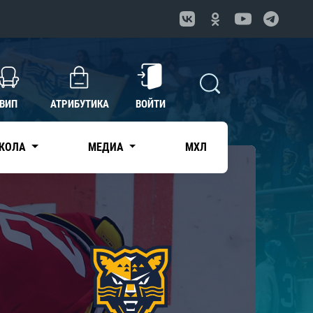
ВИП
АТРИБУТИКА
ВОЙТИ
КОЛА
МЕДИА
МХЛ