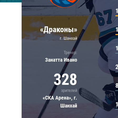
Локомотив
Северсталь
ЦСКА
«Драконы»
Шанхайские Драконы
г. Шанхай
Тренер:
Занатта Иванo
328
зрителей
«СКА Арена», г.
Шанхай