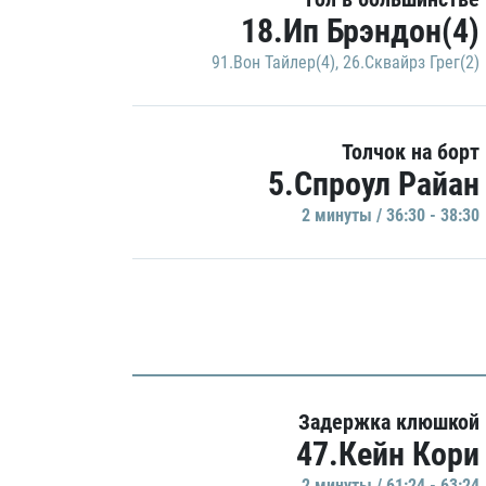
18.Ип Брэндон(4)
91.Вон Тайлер(4)
,
26.Сквайрз Грег(2)
Толчок на борт
5.Спроул Райан
2 минуты / 36:30 - 38:30
Задержка клюшкой
47.Кейн Кори
2 минуты / 61:24 - 63:24