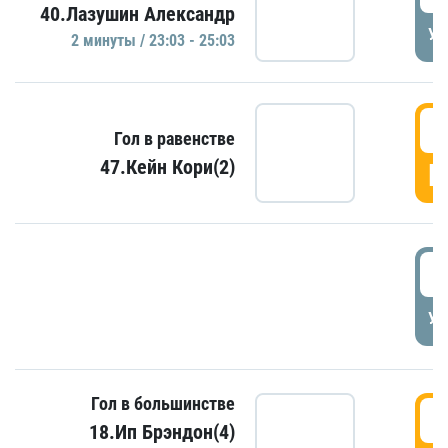
40.Лазушин Александр
УД
2 минуты / 23:03 - 25:03
2
Гол в равенстве
47.Кейн Кори(2)
Г
3
УД
Гол в большинстве
3
18.Ип Брэндон(4)