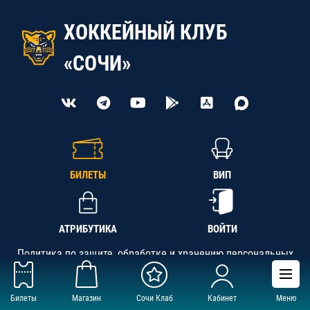
ХОККЕЙНЫЙ КЛУБ
«СОЧИ»
БИЛЕТЫ
ВИП
АТРИБУТИКА
ВОЙТИ
Политика по защите, обработке и хранению персональных
данных
Билеты
Магазин
Сочи Клаб
Кабинет
Меню
АНО «СК «Кубань-Регион», ОГРН 1142300002349,