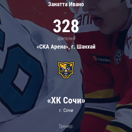
Занатта Иванo
328
зрителей
«СКА Арена», г. Шанхай
«ХК Сочи»
г. Сочи
Тренер: