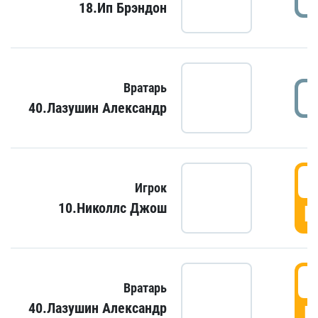
18.Ип Брэндон
Вратарь
40.Лазушин Александр
Игрок
10.Николлс Джош
Г
Вратарь
40.Лазушин Александр
Г