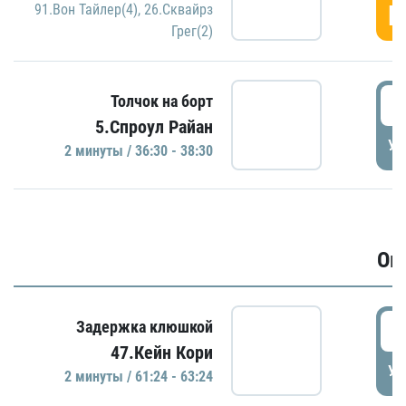
Г
91.Вон Тайлер(4)
,
26.Сквайрз
Грег(2)
3
Толчок на борт
5.Спроул Райан
УД
2 минуты / 36:30 - 38:30
Ов
6
Задержка клюшкой
47.Кейн Кори
УД
2 минуты / 61:24 - 63:24