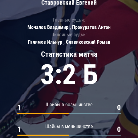
Ставровский Евгений
Главные судьи:
Мочалов Владимир , Прокуратов Антон
Линейные судьи:
Галимов Ильнур , Славиковский Роман
Статистика матча
3:2 Б
Шайбы в большинстве
1
0
Шайбы в меньшинстве
1
0