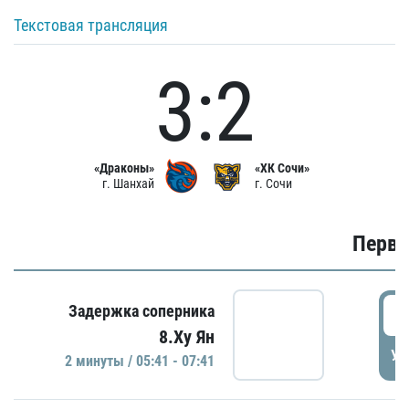
Текстовая трансляция
3:2
«Драконы»
«ХК Сочи»
г. Шанхай
г. Сочи
Первы
0
Задержка соперника
8.Ху Ян
УД
2 минуты / 05:41 - 07:41