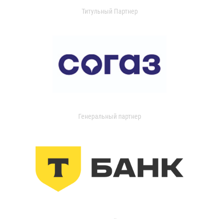
Титульный Партнер
Генеральный партнер