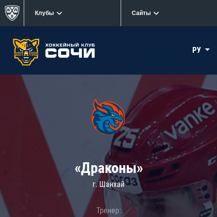
Клубы
Сайты
РУ
«Драконы»
г. Шанхай
Тренер: