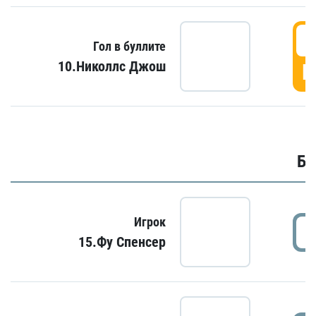
6
Гол в буллите
10.Николлс Джош
Г
Бу
Игрок
15.Фу Спенсер