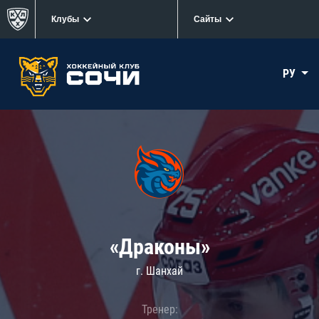
Клубы
Сайты
РУ
«Драконы»
г. Шанхай
Тренер: