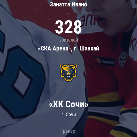
Занатта Иванo
328
зрителей
«СКА Арена», г. Шанхай
«ХК Сочи»
г. Сочи
Тренер: