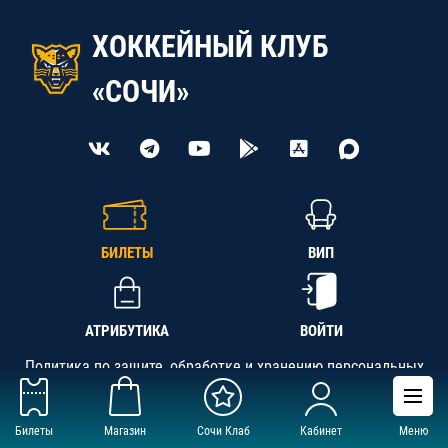
ХОККЕЙНЫЙ КЛУБ
«СОЧИ»
БИЛЕТЫ
ВИП
АТРИБУТИКА
ВОЙТИ
Политика по защите, обработке и хранению персональных
данных
Билеты
Магазин
Сочи Клаб
Кабинет
Меню
АНО «СК «Кубань-Регион», ОГРН 1142300002349,