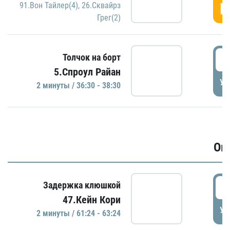
Г
91.Вон Тайлер(4)
,
26.Сквайрз
Грег(2)
3
Толчок на борт
5.Спроул Райан
УД
2 минуты / 36:30 - 38:30
Ов
6
Задержка клюшкой
47.Кейн Кори
УД
2 минуты / 61:24 - 63:24