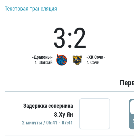
Текстовая трансляция
3:2
«Драконы»
«ХК Сочи»
г. Шанхай
г. Сочи
Первы
0
Задержка соперника
8.Ху Ян
УД
2 минуты / 05:41 - 07:41