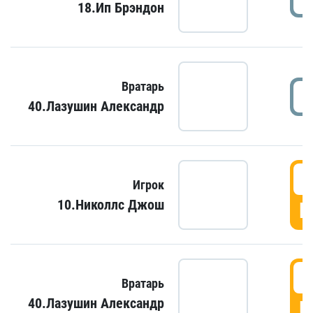
18.Ип Брэндон
Вратарь
40.Лазушин Александр
Игрок
10.Николлс Джош
Г
Вратарь
40.Лазушин Александр
Г