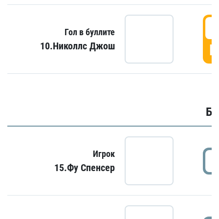
6
Гол в буллите
10.Николлс Джош
Г
Бу
Игрок
15.Фу Спенсер