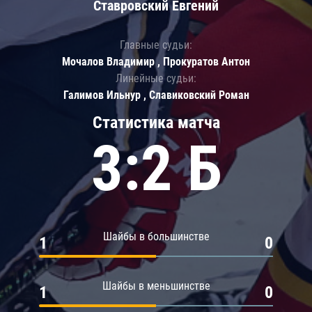
Ставровский Евгений
Главные судьи:
Мочалов Владимир , Прокуратов Антон
Линейные судьи:
Галимов Ильнур , Славиковский Роман
Статистика матча
3:2 Б
Шайбы в большинстве
1
0
Шайбы в меньшинстве
1
0