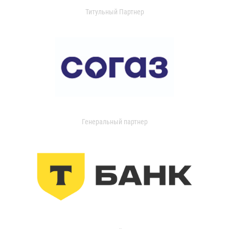
Титульный Партнер
Генеральный партнер