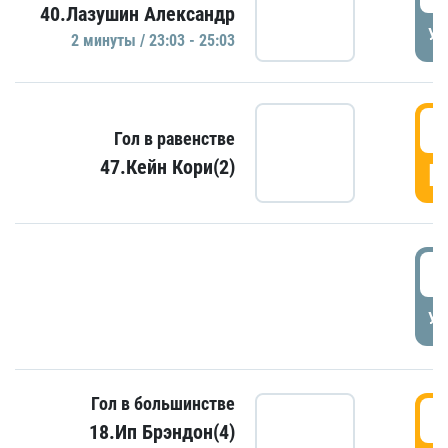
40.Лазушин Александр
УД
2 минуты / 23:03 - 25:03
2
Гол в равенстве
47.Кейн Кори(2)
Г
3
УД
Гол в большинстве
3
18.Ип Брэндон(4)