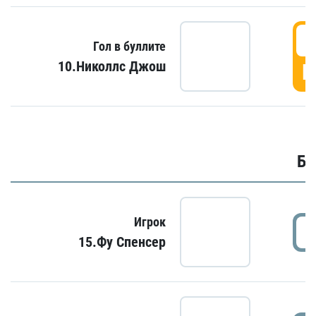
6
Гол в буллите
10.Николлс Джош
Г
Бу
Игрок
15.Фу Спенсер