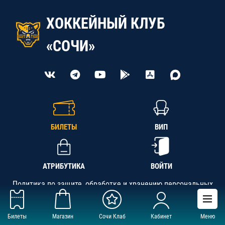
ХОККЕЙНЫЙ КЛУБ
«СОЧИ»
БИЛЕТЫ
ВИП
АТРИБУТИКА
ВОЙТИ
Политика по защите, обработке и хранению персональных
данных
Билеты
Магазин
Сочи Клаб
Кабинет
Меню
АНО «СК «Кубань-Регион», ОГРН 1142300002349,