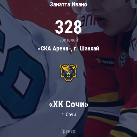
Занатта Иванo
328
зрителей
«СКА Арена», г. Шанхай
«ХК Сочи»
г. Сочи
Тренер: