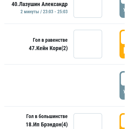
40.Лазушин Александр
УД
2 минуты / 23:03 - 25:03
2
Гол в равенстве
47.Кейн Кори(2)
Г
3
УД
Гол в большинстве
3
18.Ип Брэндон(4)