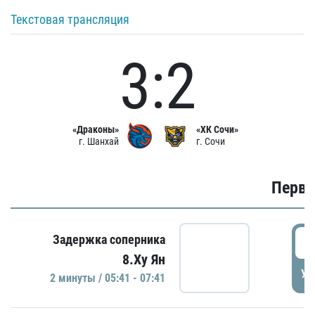
Текстовая трансляция
3:2
«Драконы»
«ХК Сочи»
г. Шанхай
г. Сочи
Первы
0
Задержка соперника
8.Ху Ян
УД
2 минуты / 05:41 - 07:41