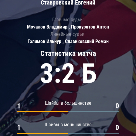
Ставровский Евгений
Главные судьи:
Мочалов Владимир , Прокуратов Антон
Линейные судьи:
Галимов Ильнур , Славиковский Роман
Статистика матча
3:2 Б
Шайбы в большинстве
1
0
Шайбы в меньшинстве
1
0