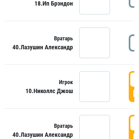
18.Ип Брэндон
Вратарь
40.Лазушин Александр
Игрок
10.Николлс Джош
Г
Вратарь
40.Лазушин Александр
Г