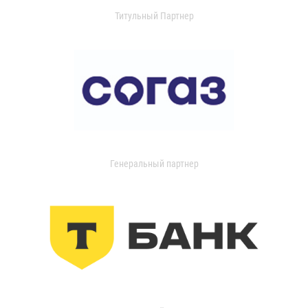
Титульный Партнер
Генеральный партнер