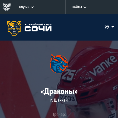
Клубы
Сайты
РУ
«Драконы»
г. Шанхай
Тренер: