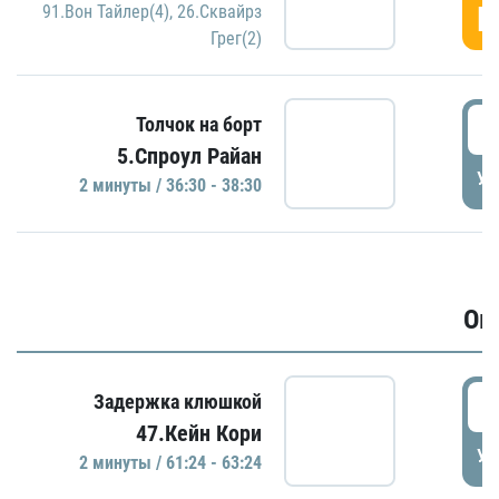
Г
91.Вон Тайлер(4)
,
26.Сквайрз
Грег(2)
3
Толчок на борт
5.Спроул Райан
УД
2 минуты / 36:30 - 38:30
Ов
6
Задержка клюшкой
47.Кейн Кори
УД
2 минуты / 61:24 - 63:24