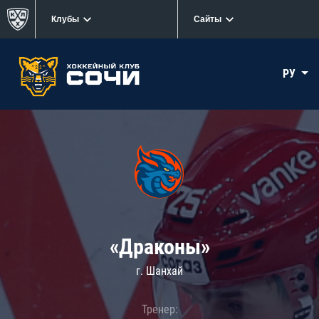
Клубы
Сайты
РУ
«Драконы»
г. Шанхай
Тренер: