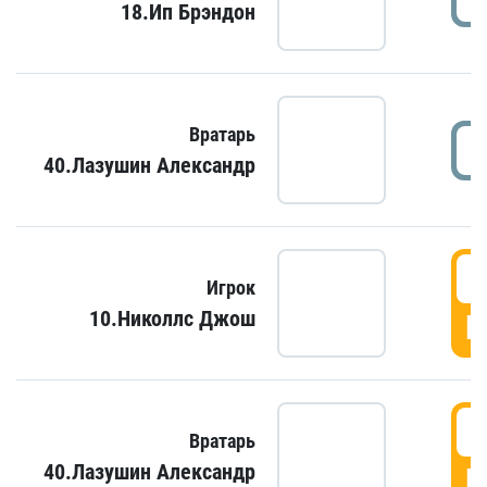
18.Ип Брэндон
Вратарь
40.Лазушин Александр
Игрок
10.Николлс Джош
Г
Вратарь
40.Лазушин Александр
Г