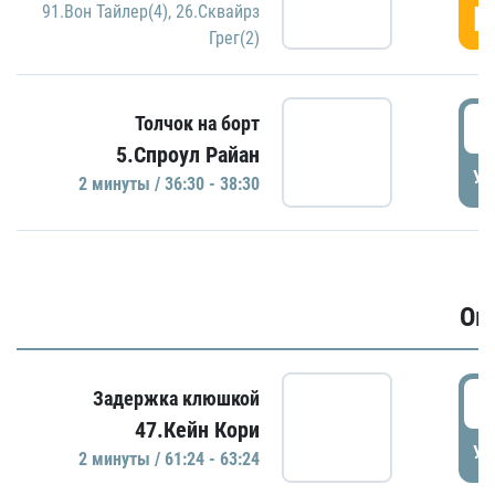
Г
91.Вон Тайлер(4)
,
26.Сквайрз
Грег(2)
3
Толчок на борт
5.Спроул Райан
УД
2 минуты / 36:30 - 38:30
Ов
6
Задержка клюшкой
47.Кейн Кори
УД
2 минуты / 61:24 - 63:24