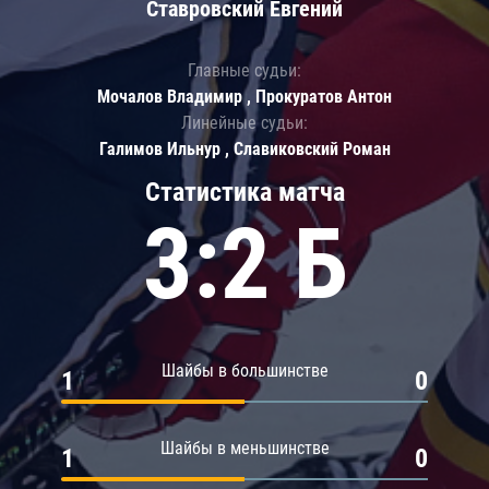
Ставровский Евгений
Главные судьи:
Мочалов Владимир , Прокуратов Антон
Линейные судьи:
Галимов Ильнур , Славиковский Роман
Статистика матча
3:2 Б
Шайбы в большинстве
1
0
Шайбы в меньшинстве
1
0