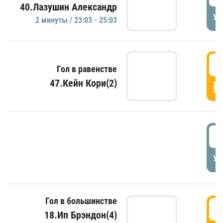
40.Лазушин Александр
УД
2 минуты / 23:03 - 25:03
2
Гол в равенстве
47.Кейн Кори(2)
Г
3
УД
Гол в большинстве
3
18.Ип Брэндон(4)