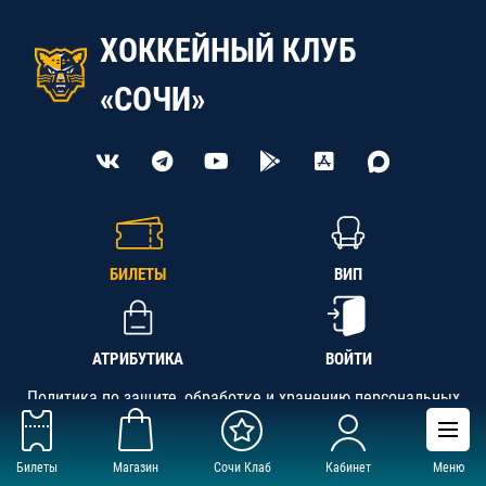
ХОККЕЙНЫЙ КЛУБ
«СОЧИ»
БИЛЕТЫ
ВИП
АТРИБУТИКА
ВОЙТИ
Политика по защите, обработке и хранению персональных
данных
Билеты
Магазин
Сочи Клаб
Кабинет
Меню
АНО «СК «Кубань-Регион», ОГРН 1142300002349,