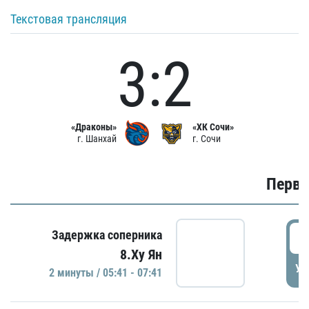
Текстовая трансляция
3:2
«Драконы»
«ХК Сочи»
г. Шанхай
г. Сочи
Первы
0
Задержка соперника
8.Ху Ян
УД
2 минуты / 05:41 - 07:41