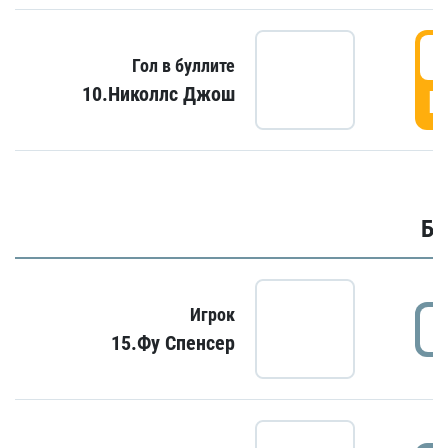
6
Гол в буллите
10.Николлс Джош
Г
Бу
Игрок
15.Фу Спенсер