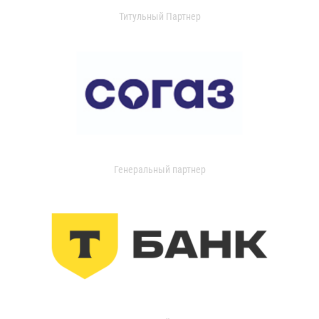
Титульный Партнер
Генеральный партнер