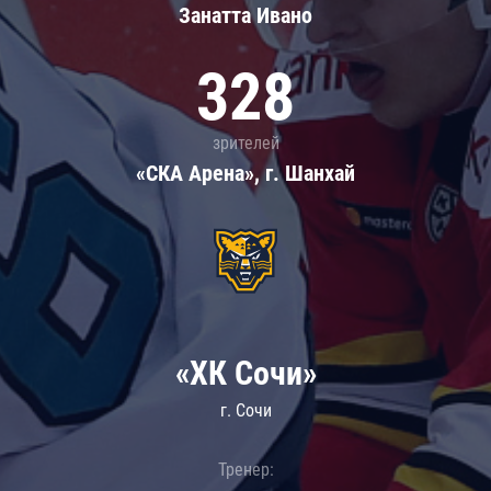
Занатта Иванo
328
зрителей
«СКА Арена», г. Шанхай
«ХК Сочи»
г. Сочи
Тренер: