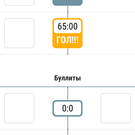
65:00
ГОЛ!!!
Буллиты
0:0