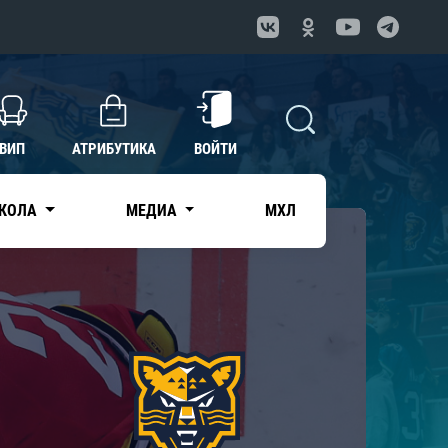
ВИП
АТРИБУТИКА
ВОЙТИ
КОЛА
МЕДИА
МХЛ