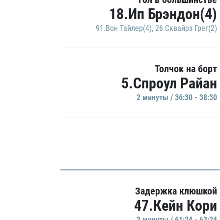
18.Ип Брэндон(4)
91.Вон Тайлер(4)
,
26.Сквайрз Грег(2)
Толчок на борт
5.Спроул Райан
2 минуты / 36:30 - 38:30
Задержка клюшкой
47.Кейн Кори
2 минуты / 61:24 - 63:24