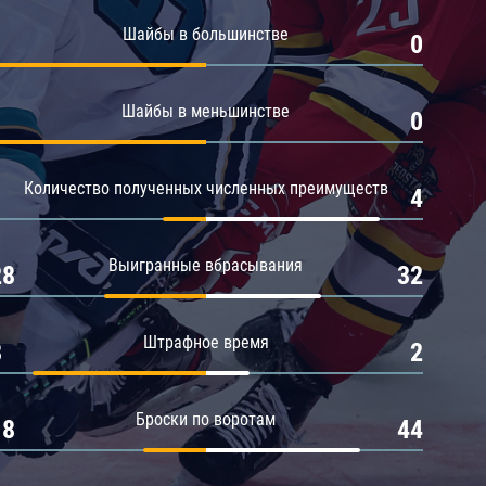
Амур
Шайбы в большинстве
1
0
Барыс
Салават Юлаев
Шайбы в меньшинстве
1
0
Сибирь
Количество полученных численных преимуществ
1
4
Выигранные вбрасывания
28
32
Штрафное время
8
2
Броски по воротам
18
44