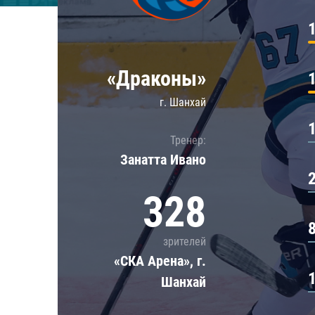
Локомотив
Северсталь
ЦСКА
«Драконы»
Шанхайские Драконы
г. Шанхай
Тренер:
Занатта Иванo
328
зрителей
«СКА Арена», г.
Шанхай