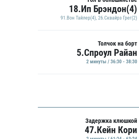
18.Ип Брэндон(4)
91.Вон Тайлер(4)
,
26.Сквайрз Грег(2)
Толчок на борт
5.Спроул Райан
2 минуты / 36:30 - 38:30
Задержка клюшкой
47.Кейн Кори
2 минуты / 61:24 - 63:24