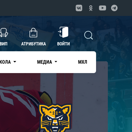
ВИП
АТРИБУТИКА
ВОЙТИ
КОЛА
МЕДИА
МХЛ