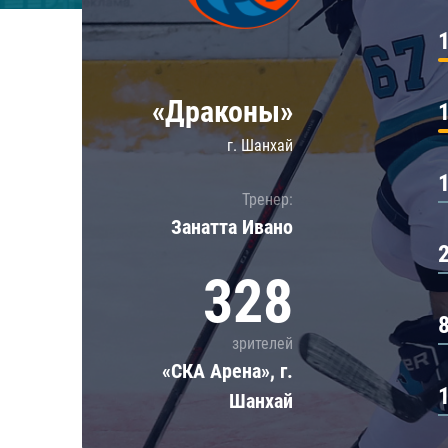
Локомотив
Северсталь
ЦСКА
«Драконы»
Шанхайские Драконы
г. Шанхай
Тренер:
Занатта Иванo
328
зрителей
«СКА Арена», г.
Шанхай