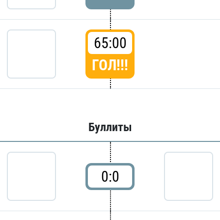
65:00
ГОЛ!!!
Буллиты
0:0