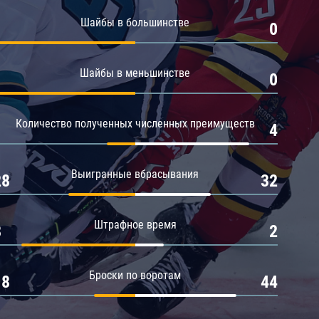
Амур
Шайбы в большинстве
1
0
Барыс
Салават Юлаев
Шайбы в меньшинстве
1
0
Сибирь
Количество полученных численных преимуществ
1
4
Выигранные вбрасывания
28
32
Штрафное время
8
2
Броски по воротам
18
44