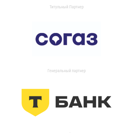
Титульный Партнер
Генеральный партнер