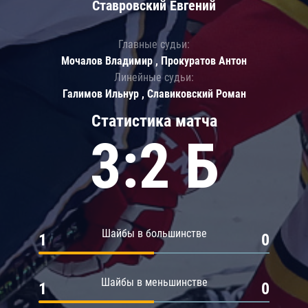
Ставровский Евгений
Главные судьи:
Мочалов Владимир , Прокуратов Антон
Линейные судьи:
Галимов Ильнур , Славиковский Роман
Статистика матча
3:2 Б
Шайбы в большинстве
1
0
Шайбы в меньшинстве
1
0