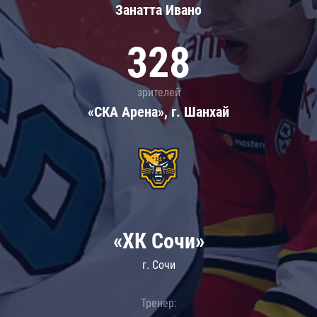
Занатта Иванo
328
зрителей
«СКА Арена», г. Шанхай
«ХК Сочи»
г. Сочи
Тренер: