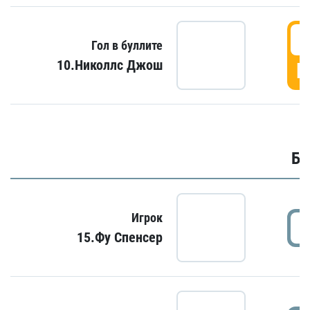
6
Гол в буллите
10.Николлс Джош
Г
Бу
Игрок
15.Фу Спенсер