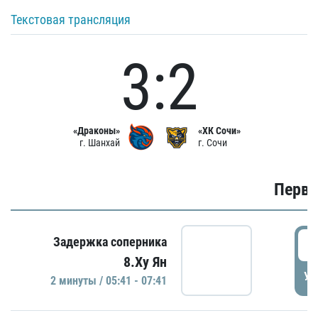
Текстовая трансляция
3:2
«Драконы»
«ХК Сочи»
г. Шанхай
г. Сочи
Первы
0
Задержка соперника
8.Ху Ян
УД
2 минуты / 05:41 - 07:41