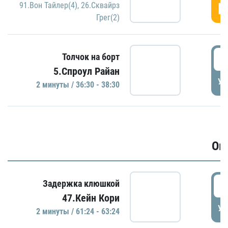
Г
91.Вон Тайлер(4)
,
26.Сквайрз
Грег(2)
3
Толчок на борт
5.Спроул Райан
УД
2 минуты / 36:30 - 38:30
Ов
6
Задержка клюшкой
47.Кейн Кори
УД
2 минуты / 61:24 - 63:24