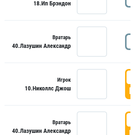
18.Ип Брэндон
Вратарь
40.Лазушин Александр
Игрок
10.Николлс Джош
Г
Вратарь
40.Лазушин Александр
Г