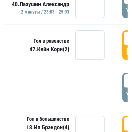
40.Лазушин Александр
УД
2 минуты / 23:03 - 25:03
2
Гол в равенстве
47.Кейн Кори(2)
Г
3
УД
Гол в большинстве
3
18.Ип Брэндон(4)