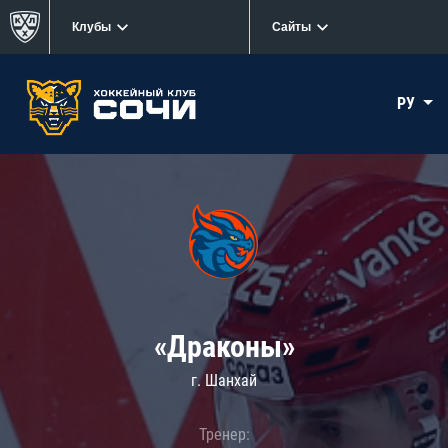
Клубы
Сайты
РУ
«Драконы»
г. Шанхай
Тренер: