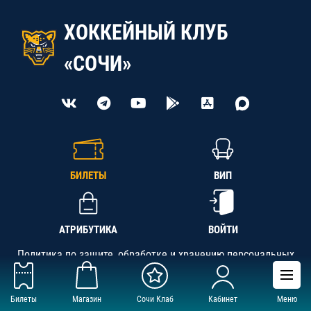
ХОККЕЙНЫЙ КЛУБ
«СОЧИ»
БИЛЕТЫ
ВИП
АТРИБУТИКА
ВОЙТИ
Политика по защите, обработке и хранению персональных
данных
Билеты
Магазин
Сочи Клаб
Кабинет
Меню
АНО «СК «Кубань-Регион», ОГРН 1142300002349,