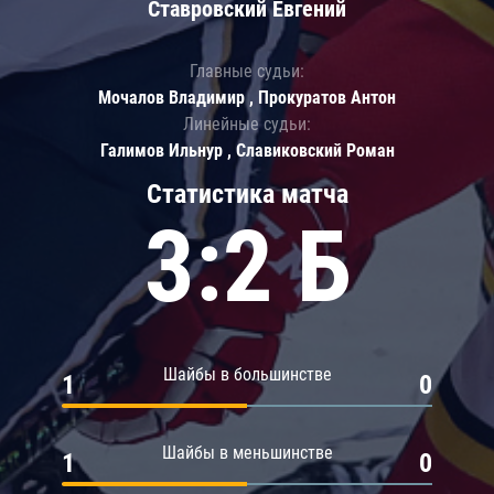
Ставровский Евгений
Главные судьи:
Мочалов Владимир , Прокуратов Антон
Линейные судьи:
Галимов Ильнур , Славиковский Роман
Статистика матча
3:2 Б
Шайбы в большинстве
1
0
Шайбы в меньшинстве
1
0