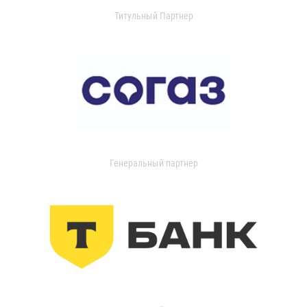
Титульный Партнер
Генеральный партнер