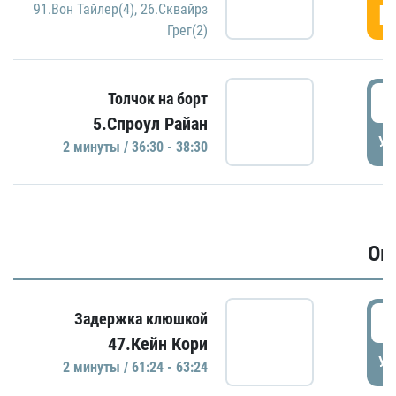
Г
91.Вон Тайлер(4)
,
26.Сквайрз
Грег(2)
3
Толчок на борт
5.Спроул Райан
УД
2 минуты / 36:30 - 38:30
Ов
6
Задержка клюшкой
47.Кейн Кори
УД
2 минуты / 61:24 - 63:24