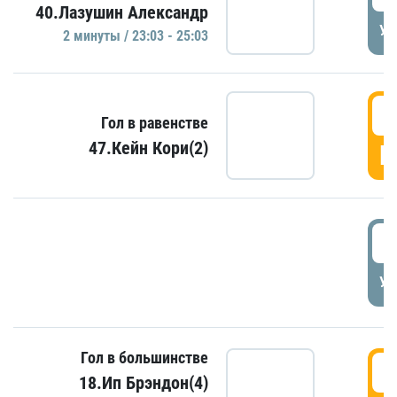
40.Лазушин Александр
УД
2 минуты / 23:03 - 25:03
2
Гол в равенстве
47.Кейн Кори(2)
Г
3
УД
Гол в большинстве
3
18.Ип Брэндон(4)