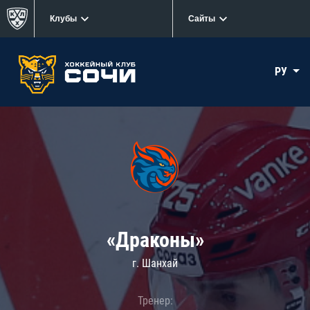
Клубы
Сайты
РУ
«Драконы»
г. Шанхай
Тренер: