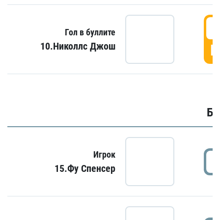
6
Гол в буллите
10.Николлс Джош
Г
Бу
Игрок
15.Фу Спенсер