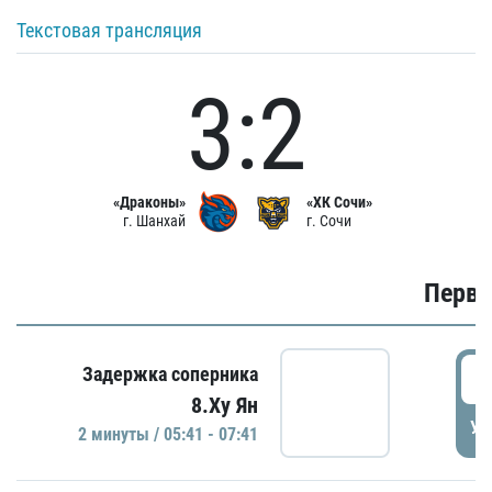
Текстовая трансляция
3:2
«Драконы»
«ХК Сочи»
г. Шанхай
г. Сочи
Первы
0
Задержка соперника
8.Ху Ян
УД
2 минуты / 05:41 - 07:41