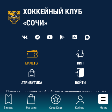
ХОККЕЙНЫЙ КЛУБ
«СОЧИ»
БИЛЕТЫ
ВИП
АТРИБУТИКА
ВОЙТИ
Политика по защите, обработке и хранению персональных
данных
Билеты
Магазин
Сочи Клаб
Кабинет
Меню
АНО «СК «Кубань-Регион», ОГРН 1142300002349,