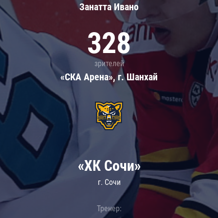
Занатта Иванo
328
зрителей
«СКА Арена», г. Шанхай
«ХК Сочи»
г. Сочи
Тренер: