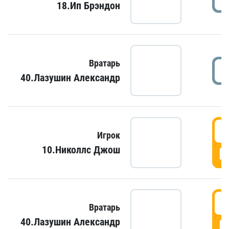
18.Ип Брэндон
Вратарь
40.Лазушин Александр
Игрок
10.Николлс Джош
Г
Вратарь
40.Лазушин Александр
Г