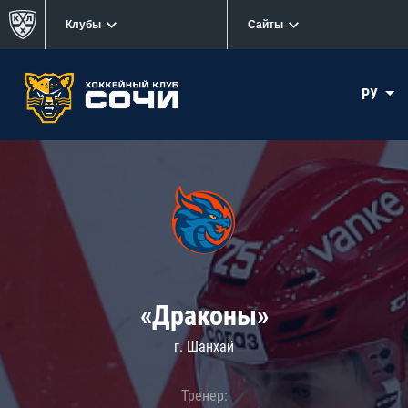
Клубы
Сайты
РУ
«Драконы»
г. Шанхай
Тренер: