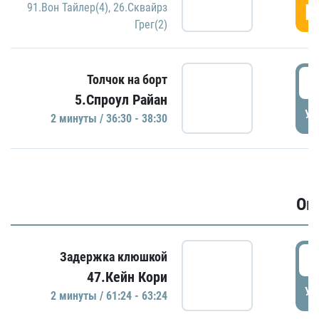
Г
91.Вон Тайлер(4)
,
26.Сквайрз
Грег(2)
3
Толчок на борт
5.Спроул Райан
УД
2 минуты / 36:30 - 38:30
Ов
6
Задержка клюшкой
47.Кейн Кори
УД
2 минуты / 61:24 - 63:24