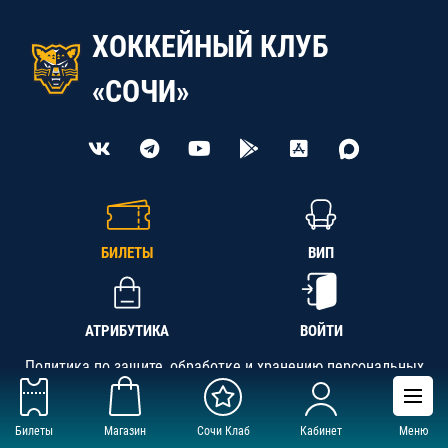
ХОККЕЙНЫЙ КЛУБ
«СОЧИ»
БИЛЕТЫ
ВИП
АТРИБУТИКА
ВОЙТИ
Политика по защите, обработке и хранению персональных
данных
Билеты
Магазин
Сочи Клаб
Кабинет
Меню
АНО «СК «Кубань-Регион», ОГРН 1142300002349,