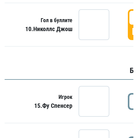
6
Гол в буллите
10.Николлс Джош
Г
Бу
Игрок
15.Фу Спенсер