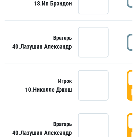
18.Ип Брэндон
Вратарь
40.Лазушин Александр
Игрок
10.Николлс Джош
Г
Вратарь
40.Лазушин Александр
Г