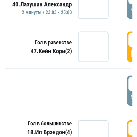
40.Лазушин Александр
УД
2 минуты / 23:03 - 25:03
2
Гол в равенстве
47.Кейн Кори(2)
Г
3
УД
Гол в большинстве
3
18.Ип Брэндон(4)