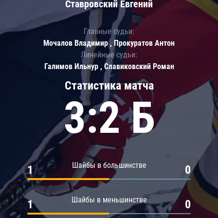
Ставровский Евгений
Главные судьи:
Мочалов Владимир , Прокуратов Антон
Линейные судьи:
Галимов Ильнур , Славиковский Роман
Статистика матча
3:2 Б
Шайбы в большинстве
1
0
Шайбы в меньшинстве
1
0