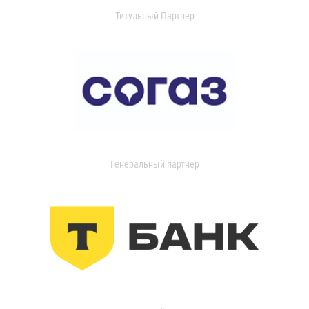
Титульный Партнер
Генеральный партнер