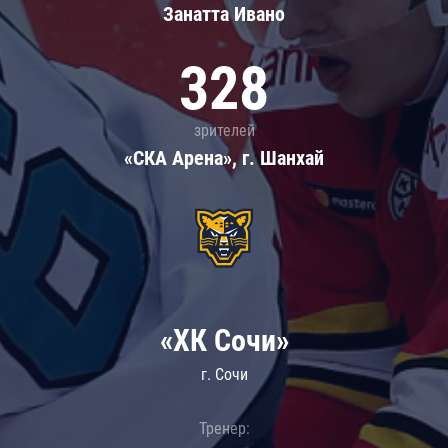
Занатта Иванo
328
зрителей
«СКА Арена», г. Шанхай
«ХК Сочи»
г. Сочи
Тренер: