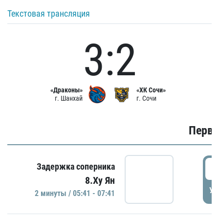
Текстовая трансляция
3:2
«Драконы»
«ХК Сочи»
г. Шанхай
г. Сочи
Первы
0
Задержка соперника
8.Ху Ян
УД
2 минуты / 05:41 - 07:41