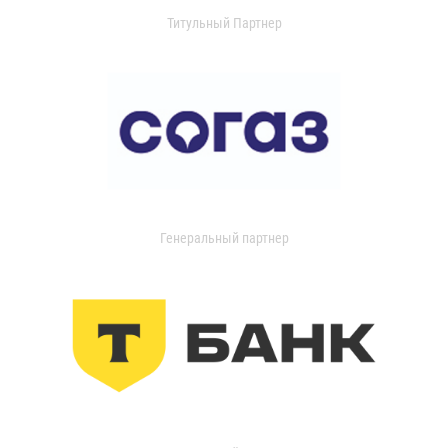
Титульный Партнер
Генеральный партнер