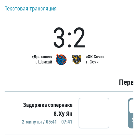
Текстовая трансляция
3:2
«Драконы»
«ХК Сочи»
г. Шанхай
г. Сочи
Первы
0
Задержка соперника
8.Ху Ян
УД
2 минуты / 05:41 - 07:41