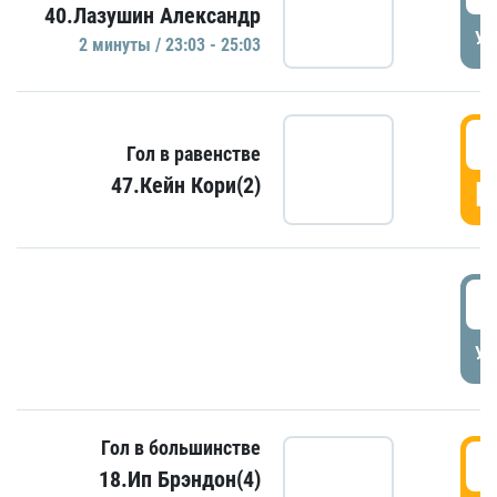
40.Лазушин Александр
УД
2 минуты / 23:03 - 25:03
2
Гол в равенстве
47.Кейн Кори(2)
Г
3
УД
Гол в большинстве
3
18.Ип Брэндон(4)