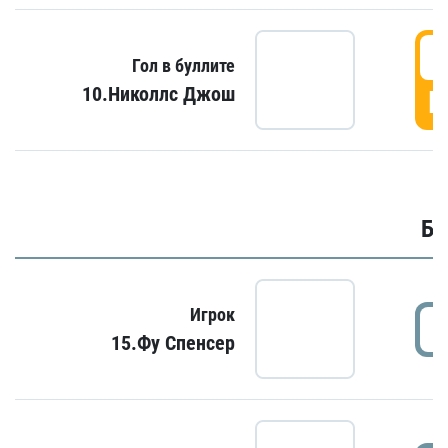
6
Гол в буллите
10.Николлс Джош
Г
Бу
Игрок
15.Фу Спенсер