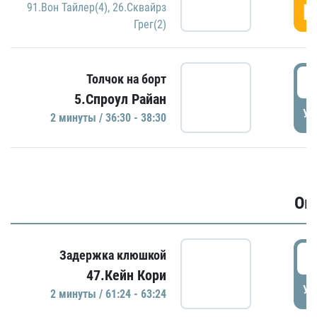
Г
91.Вон Тайлер(4)
,
26.Сквайрз
Грег(2)
3
Толчок на борт
5.Спроул Райан
УД
2 минуты / 36:30 - 38:30
Ов
6
Задержка клюшкой
47.Кейн Кори
УД
2 минуты / 61:24 - 63:24