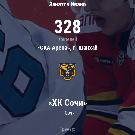
Занатта Иванo
328
зрителей
«СКА Арена», г. Шанхай
«ХК Сочи»
г. Сочи
Тренер: