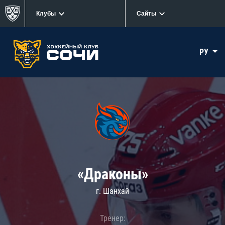
Клубы
Сайты
РУ
«Драконы»
г. Шанхай
Тренер: