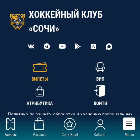
ХОККЕЙНЫЙ КЛУБ
«СОЧИ»
БИЛЕТЫ
ВИП
АТРИБУТИКА
ВОЙТИ
Политика по защите, обработке и хранению персональных
данных
Билеты
Магазин
Сочи Клаб
Кабинет
Меню
АНО «СК «Кубань-Регион», ОГРН 1142300002349,