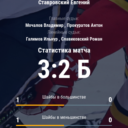
Ставровский Евгений
Главные судьи:
Мочалов Владимир , Прокуратов Антон
Линейные судьи:
Галимов Ильнур , Славиковский Роман
Статистика матча
3:2 Б
Шайбы в большинстве
1
0
Шайбы в меньшинстве
1
0