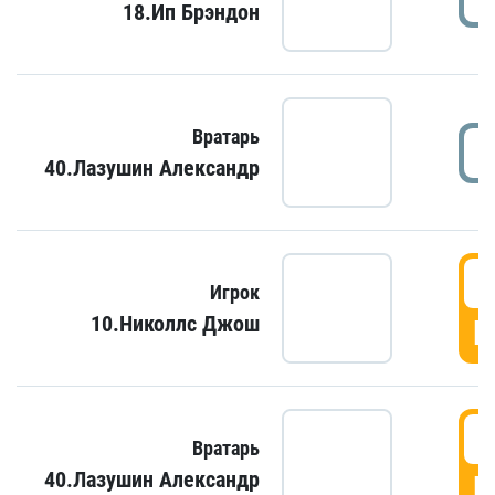
18.Ип Брэндон
Вратарь
40.Лазушин Александр
Игрок
10.Николлс Джош
Г
Вратарь
40.Лазушин Александр
Г