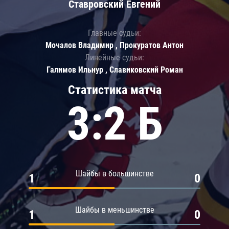
Ставровский Евгений
Главные судьи:
Мочалов Владимир , Прокуратов Антон
Линейные судьи:
Галимов Ильнур , Славиковский Роман
Статистика матча
3:2 Б
Шайбы в большинстве
1
0
Шайбы в меньшинстве
1
0