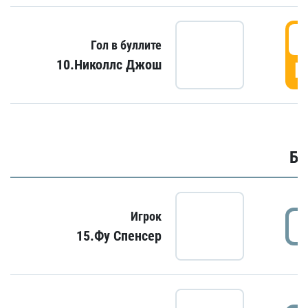
6
Гол в буллите
10.Николлс Джош
Г
Бу
Игрок
15.Фу Спенсер