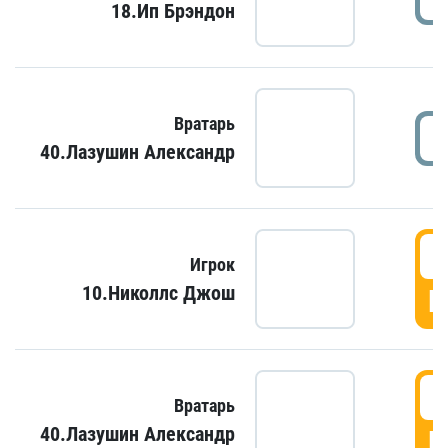
18.Ип Брэндон
Вратарь
40.Лазушин Александр
Игрок
10.Николлс Джош
Г
Вратарь
40.Лазушин Александр
Г