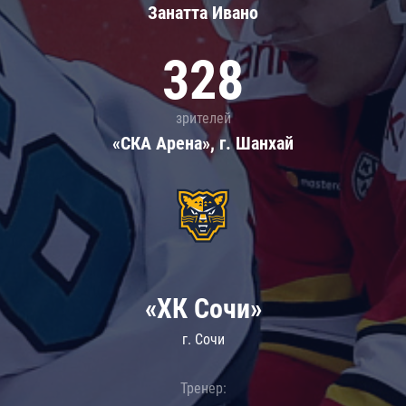
Занатта Иванo
328
зрителей
«СКА Арена», г. Шанхай
«ХК Сочи»
г. Сочи
Тренер: