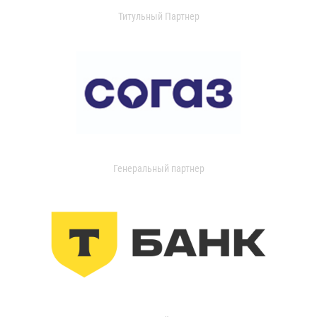
Титульный Партнер
Генеральный партнер