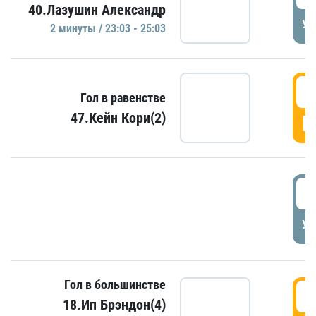
40.Лазушин Александр
УД
2 минуты / 23:03 - 25:03
2
Гол в равенстве
47.Кейн Кори(2)
Г
3
УД
Гол в большинстве
3
18.Ип Брэндон(4)