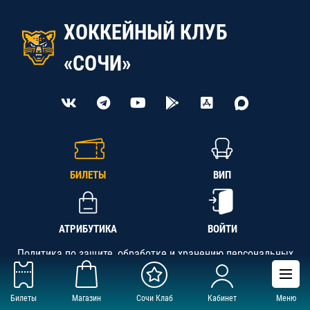
ХОККЕЙНЫЙ КЛУБ
«СОЧИ»
БИЛЕТЫ
ВИП
АТРИБУТИКА
ВОЙТИ
Политика по защите, обработке и хранению персональных
данных
Билеты
Магазин
Сочи Клаб
Кабинет
Меню
АНО «СК «Кубань-Регион», ОГРН 1142300002349,