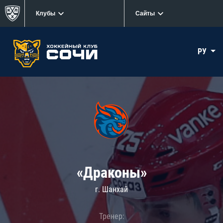
Клубы
Сайты
РУ
«Драконы»
г. Шанхай
Тренер: