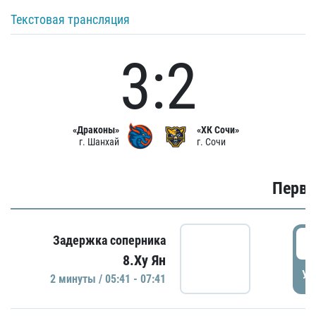
Текстовая трансляция
3:2
«Драконы»
«ХК Сочи»
г. Шанхай
г. Сочи
Первы
0
Задержка соперника
8.Ху Ян
УД
2 минуты / 05:41 - 07:41