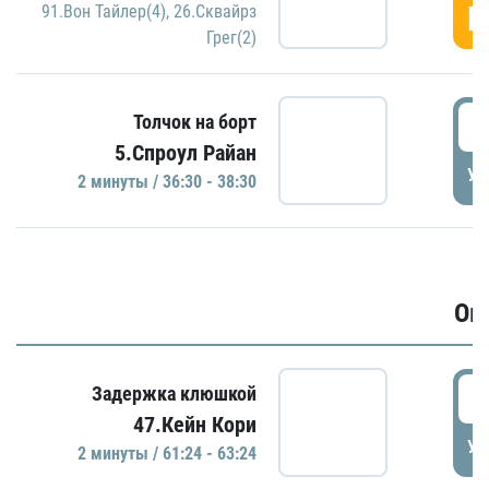
Г
91.Вон Тайлер(4)
,
26.Сквайрз
Грег(2)
3
Толчок на борт
5.Спроул Райан
УД
2 минуты / 36:30 - 38:30
Ов
6
Задержка клюшкой
47.Кейн Кори
УД
2 минуты / 61:24 - 63:24