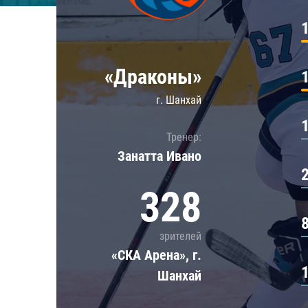
Локомотив
Северсталь
ЦСКА
«Драконы»
Шанхайские Драконы
г. Шанхай
Тренер:
Занатта Иванo
328
зрителей
«СКА Арена», г.
Шанхай