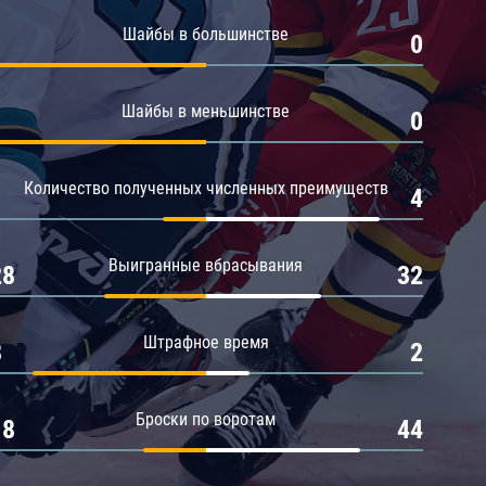
Амур
Шайбы в большинстве
1
0
Барыс
Салават Юлаев
Шайбы в меньшинстве
1
0
Сибирь
Количество полученных численных преимуществ
1
4
Выигранные вбрасывания
28
32
Штрафное время
8
2
Броски по воротам
18
44