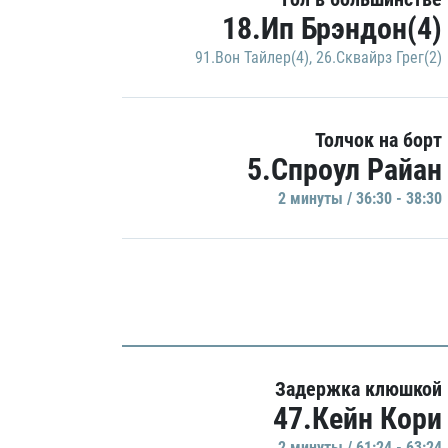
18.Ип Брэндон(4)
91.Вон Тайлер(4)
,
26.Сквайрз Грег(2)
Толчок на борт
5.Спроул Райан
2 минуты / 36:30 - 38:30
Задержка клюшкой
47.Кейн Кори
2 минуты / 61:24 - 63:24