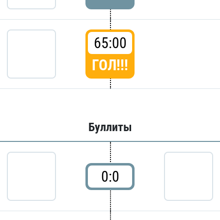
65:00
ГОЛ!!!
Буллиты
0:0