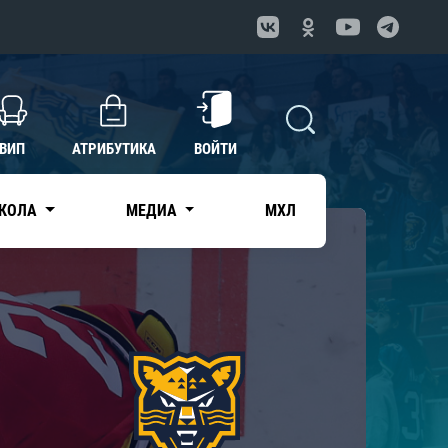
ВИП
АТРИБУТИКА
ВОЙТИ
КОЛА
МЕДИА
МХЛ