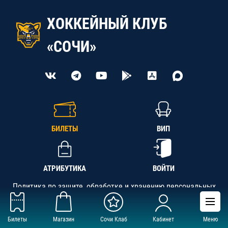
ХОККЕЙНЫЙ КЛУБ
«СОЧИ»
БИЛЕТЫ
ВИП
АТРИБУТИКА
ВОЙТИ
Политика по защите, обработке и хранению персональных
данных
Билеты
Магазин
Сочи Клаб
Кабинет
Меню
АНО «СК «Кубань-Регион», ОГРН 1142300002349,