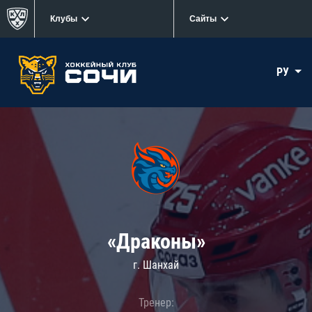
Клубы
Сайты
РУ
«Драконы»
г. Шанхай
Тренер: