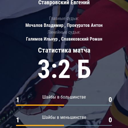
Ставровский Евгений
Главные судьи:
Мочалов Владимир , Прокуратов Антон
Линейные судьи:
Галимов Ильнур , Славиковский Роман
Статистика матча
3:2 Б
Шайбы в большинстве
1
0
Шайбы в меньшинстве
1
0