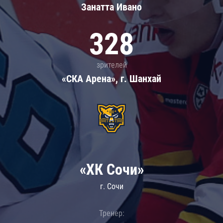
Занатта Иванo
328
зрителей
«СКА Арена», г. Шанхай
«ХК Сочи»
г. Сочи
Тренер: