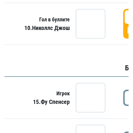
6
Гол в буллите
10.Николлс Джош
Г
Бу
Игрок
15.Фу Спенсер