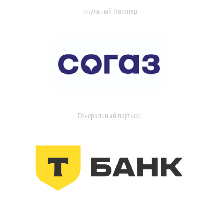
Титульный Партнер
Генеральный партнер