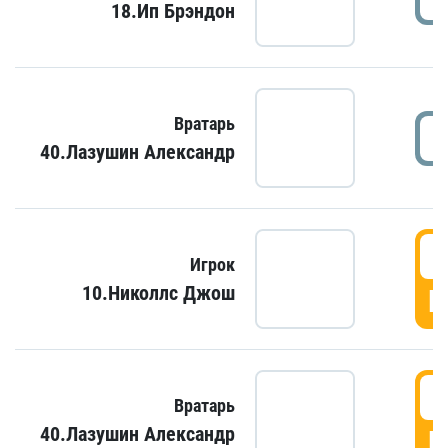
18.Ип Брэндон
Вратарь
40.Лазушин Александр
Игрок
10.Николлс Джош
Г
Вратарь
40.Лазушин Александр
Г