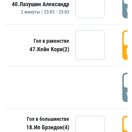
40.Лазушин Александр
УД
2 минуты / 23:03 - 25:03
2
Гол в равенстве
47.Кейн Кори(2)
Г
3
УД
Гол в большинстве
3
18.Ип Брэндон(4)