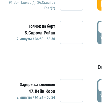
Г
91.Вон Тайлер(4)
,
26.Сквайрз
Грег(2)
3
Толчок на борт
5.Спроул Райан
УД
2 минуты / 36:30 - 38:30
Ов
6
Задержка клюшкой
47.Кейн Кори
УД
2 минуты / 61:24 - 63:24