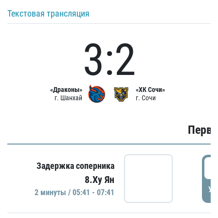
Текстовая трансляция
3:2
«Драконы»
«ХК Сочи»
г. Шанхай
г. Сочи
Первы
0
Задержка соперника
8.Ху Ян
УД
2 минуты / 05:41 - 07:41