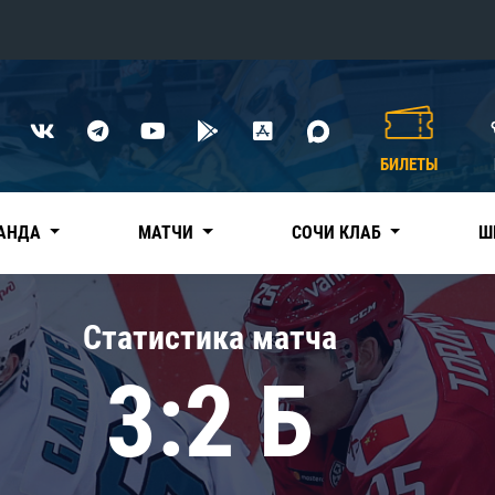
Конференция «Восток»
Дивизион Харламова
БИЛЕТЫ
Автомобилист
сляции
Ак Барс
АНДА
МАТЧИ
СОЧИ КЛАБ
Ш
Металлург Мг
Нефтехимик
 трансляции
Статистика матча
Трактор
магазин
3:2 Б
Дивизион Чернышева
Авангард
ние КХЛ
Адмирал