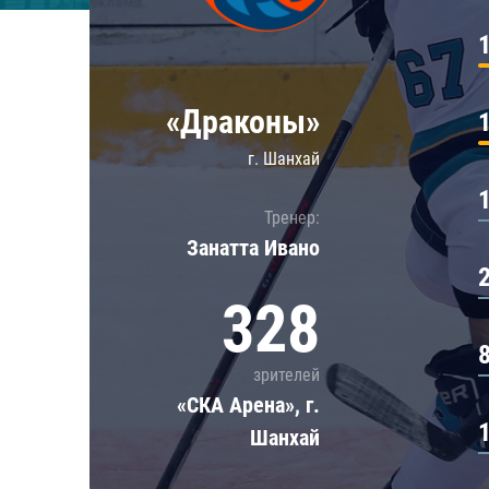
Локомотив
Северсталь
ЦСКА
«Драконы»
Шанхайские Драконы
г. Шанхай
Тренер:
Занатта Иванo
328
зрителей
«СКА Арена», г.
Шанхай