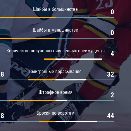
Амур
Шайбы в большинстве
1
0
Барыс
Салават Юлаев
Шайбы в меньшинстве
1
0
Сибирь
Количество полученных численных преимуществ
1
4
Выигранные вбрасывания
28
32
Штрафное время
8
2
Броски по воротам
18
44