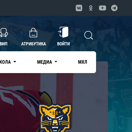
ВИП
АТРИБУТИКА
ВОЙТИ
КОЛА
МЕДИА
МХЛ