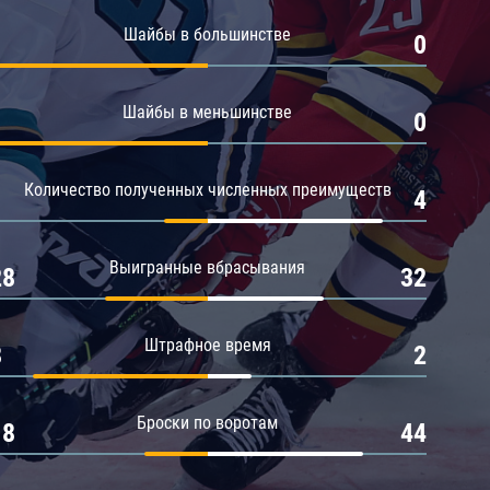
Амур
Шайбы в большинстве
1
0
Барыс
Салават Юлаев
Шайбы в меньшинстве
1
0
Сибирь
Количество полученных численных преимуществ
1
4
Выигранные вбрасывания
28
32
Штрафное время
8
2
Броски по воротам
18
44