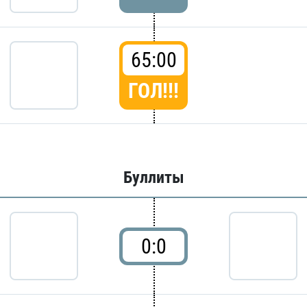
65:00
ГОЛ!!!
Буллиты
0:0