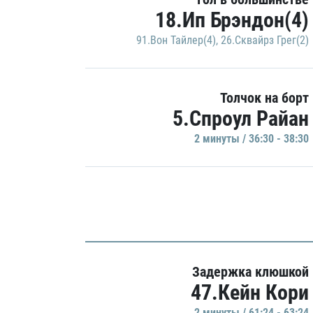
18.Ип Брэндон(4)
91.Вон Тайлер(4)
,
26.Сквайрз Грег(2)
Толчок на борт
5.Спроул Райан
2 минуты / 36:30 - 38:30
Задержка клюшкой
47.Кейн Кори
2 минуты / 61:24 - 63:24