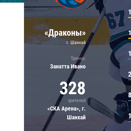
Локомотив
Северсталь
ЦСКА
«Драконы»
Шанхайские Драконы
г. Шанхай
Тренер:
Занатта Иванo
328
зрителей
«СКА Арена», г.
Шанхай