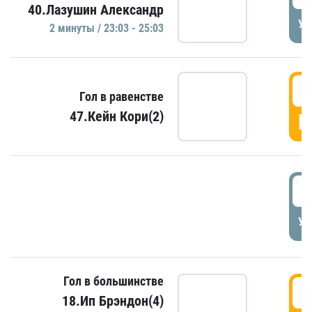
40.Лазушин Александр
УД
2 минуты / 23:03 - 25:03
2
Гол в равенстве
47.Кейн Кори(2)
Г
3
УД
Гол в большинстве
3
18.Ип Брэндон(4)