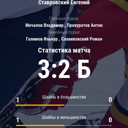
Ставровский Евгений
Главные судьи:
Мочалов Владимир , Прокуратов Антон
Линейные судьи:
Галимов Ильнур , Славиковский Роман
Статистика матча
3:2 Б
Шайбы в большинстве
1
0
Шайбы в меньшинстве
1
0