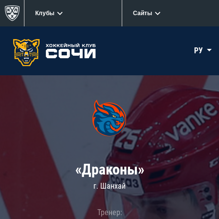
Клубы
Сайты
РУ
«Драконы»
г. Шанхай
Тренер: