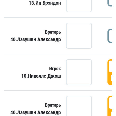
18.Ип Брэндон
Вратарь
40.Лазушин Александр
Игрок
10.Николлс Джош
Г
Вратарь
40.Лазушин Александр
Г