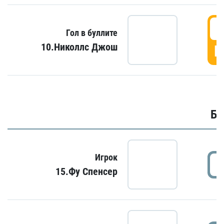
6
Гол в буллите
10.Николлс Джош
Г
Бу
Игрок
15.Фу Спенсер