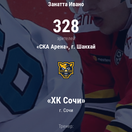
Занатта Иванo
328
зрителей
«СКА Арена», г. Шанхай
«ХК Сочи»
г. Сочи
Тренер: