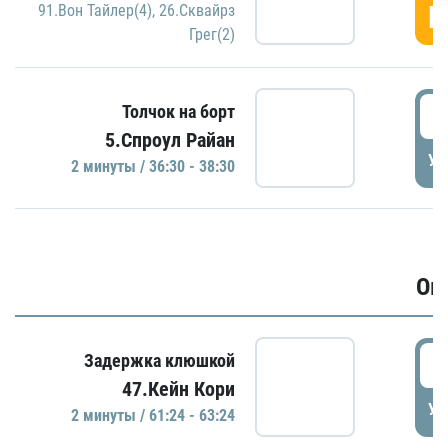
Г
91.Вон Тайлер(4)
,
26.Сквайрз
Грег(2)
3
Толчок на борт
5.Спроул Райан
УД
2 минуты / 36:30 - 38:30
Ов
6
Задержка клюшкой
47.Кейн Кори
УД
2 минуты / 61:24 - 63:24