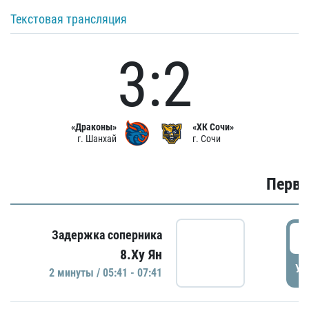
Текстовая трансляция
3:2
«Драконы»
«ХК Сочи»
г. Шанхай
г. Сочи
Первы
0
Задержка соперника
8.Ху Ян
УД
2 минуты / 05:41 - 07:41