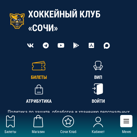
ХОККЕЙНЫЙ КЛУБ
«СОЧИ»
БИЛЕТЫ
ВИП
АТРИБУТИКА
ВОЙТИ
Политика по защите, обработке и хранению персональных
данных
Билеты
Магазин
Сочи Клаб
Кабинет
Меню
АНО «СК «Кубань-Регион», ОГРН 1142300002349,