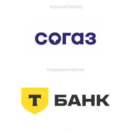
Титульный Партнер
Генеральный партнер