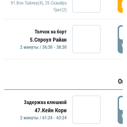
Г
91.Вон Тайлер(4)
,
26.Сквайрз
Грег(2)
3
Толчок на борт
5.Спроул Райан
УД
2 минуты / 36:30 - 38:30
Ов
6
Задержка клюшкой
47.Кейн Кори
УД
2 минуты / 61:24 - 63:24