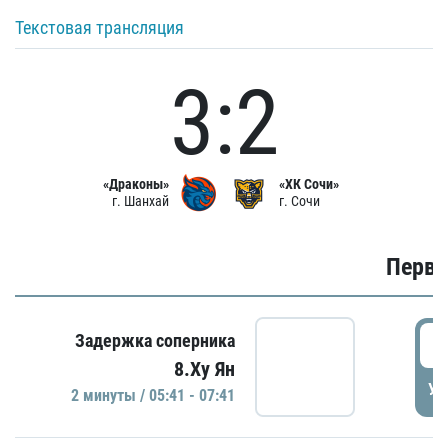
Текстовая трансляция
3:2
«Драконы»
«ХК Сочи»
г. Шанхай
г. Сочи
Первы
0
Задержка соперника
8.Ху Ян
УД
2 минуты / 05:41 - 07:41