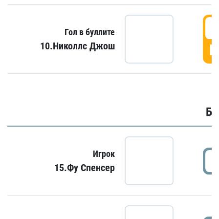
6
Гол в буллите
10.Николлс Джош
Г
Бу
Игрок
15.Фу Спенсер