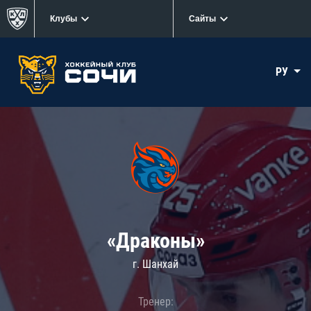
Клубы
Сайты
РУ
«Драконы»
г. Шанхай
Тренер: