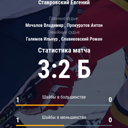
Ставровский Евгений
Главные судьи:
Мочалов Владимир , Прокуратов Антон
Линейные судьи:
Галимов Ильнур , Славиковский Роман
Статистика матча
3:2 Б
Шайбы в большинстве
1
0
Шайбы в меньшинстве
1
0