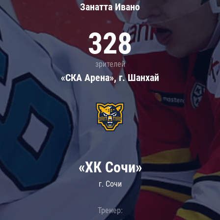
Занатта Иванo
328
зрителей
«СКА Арена», г. Шанхай
«ХК Сочи»
г. Сочи
Тренер: