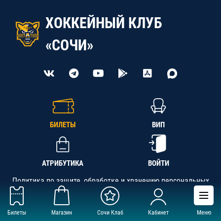
ХОККЕЙНЫЙ КЛУБ
«СОЧИ»
БИЛЕТЫ
ВИП
АТРИБУТИКА
ВОЙТИ
Политика по защите, обработке и хранению персональных
данных
Билеты
Магазин
Сочи Клаб
Кабинет
Меню
АНО «СК «Кубань-Регион», ОГРН 1142300002349,