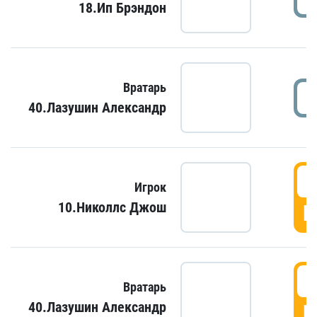
18.Ип Брэндон
Вратарь
40.Лазушин Александр
Игрок
10.Николлс Джош
Г
Вратарь
40.Лазушин Александр
Г