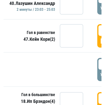
40.Лазушин Александр
УД
2 минуты / 23:03 - 25:03
2
Гол в равенстве
47.Кейн Кори(2)
Г
3
УД
Гол в большинстве
3
18.Ип Брэндон(4)