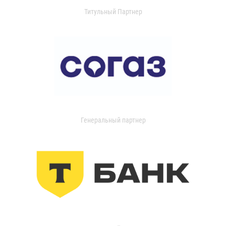
Титульный Партнер
Генеральный партнер