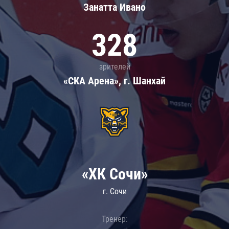
Занатта Иванo
328
зрителей
«СКА Арена», г. Шанхай
«ХК Сочи»
г. Сочи
Тренер: