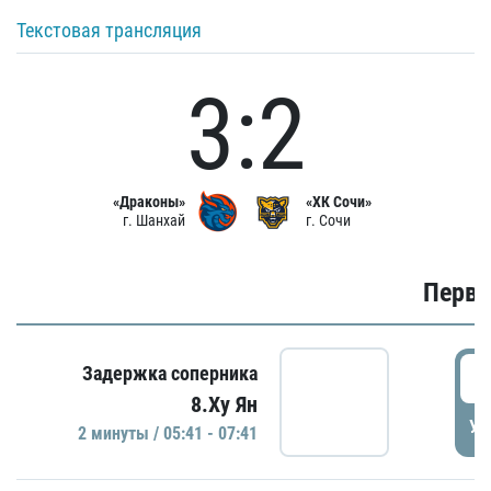
Текстовая трансляция
3:2
«Драконы»
«ХК Сочи»
г. Шанхай
г. Сочи
Первы
0
Задержка соперника
8.Ху Ян
УД
2 минуты / 05:41 - 07:41