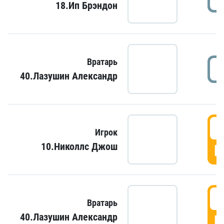
18.Ип Брэндон
Вратарь
40.Лазушин Александр
Игрок
10.Николлс Джош
Г
Вратарь
40.Лазушин Александр
Г