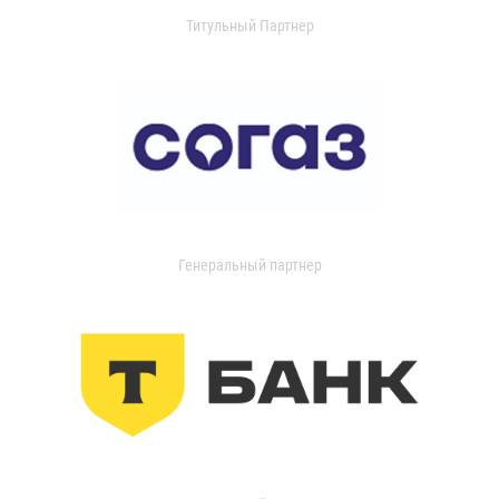
Титульный Партнер
Генеральный партнер