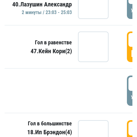
40.Лазушин Александр
УД
2 минуты / 23:03 - 25:03
2
Гол в равенстве
47.Кейн Кори(2)
Г
3
УД
Гол в большинстве
3
18.Ип Брэндон(4)