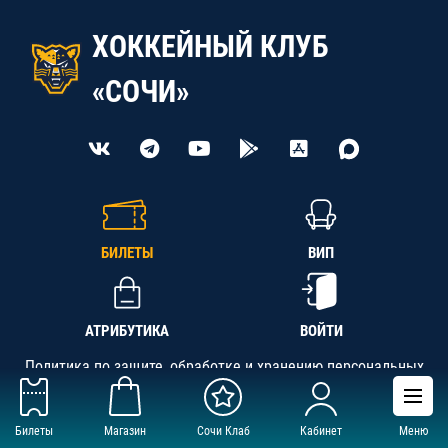
ХОККЕЙНЫЙ КЛУБ
«СОЧИ»
БИЛЕТЫ
ВИП
АТРИБУТИКА
ВОЙТИ
Политика по защите, обработке и хранению персональных
данных
Билеты
Магазин
Сочи Клаб
Кабинет
Меню
АНО «СК «Кубань-Регион», ОГРН 1142300002349,