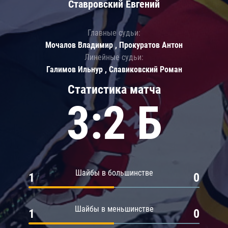
Ставровский Евгений
Главные судьи:
Мочалов Владимир , Прокуратов Антон
Линейные судьи:
Галимов Ильнур , Славиковский Роман
Статистика матча
3:2 Б
Шайбы в большинстве
1
0
Шайбы в меньшинстве
1
0