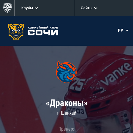
Клубы
Сайты
РУ
«Драконы»
г. Шанхай
Тренер: