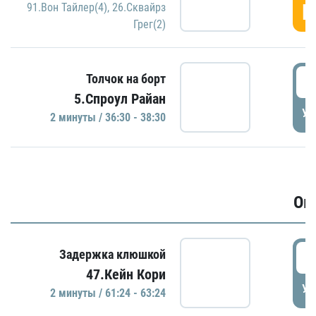
Г
91.Вон Тайлер(4)
,
26.Сквайрз
Грег(2)
3
Толчок на борт
5.Спроул Райан
УД
2 минуты / 36:30 - 38:30
Ов
6
Задержка клюшкой
47.Кейн Кори
УД
2 минуты / 61:24 - 63:24