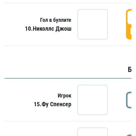
6
Гол в буллите
10.Николлс Джош
Г
Бу
Игрок
15.Фу Спенсер