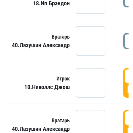
18.Ип Брэндон
Вратарь
40.Лазушин Александр
Игрок
10.Николлс Джош
Г
Вратарь
40.Лазушин Александр
Г