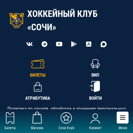
ХОККЕЙНЫЙ КЛУБ
«СОЧИ»
БИЛЕТЫ
ВИП
АТРИБУТИКА
ВОЙТИ
Политика по защите, обработке и хранению персональных
данных
Билеты
Магазин
Сочи Клаб
Кабинет
Меню
АНО «СК «Кубань-Регион», ОГРН 1142300002349,