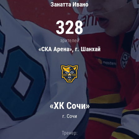
Занатта Иванo
328
зрителей
«СКА Арена», г. Шанхай
«ХК Сочи»
г. Сочи
Тренер: