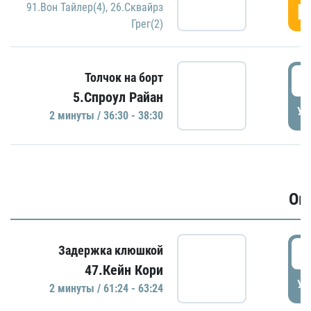
Г
91.Вон Тайлер(4)
,
26.Сквайрз
Грег(2)
3
Толчок на борт
5.Спроул Райан
УД
2 минуты / 36:30 - 38:30
Ов
6
Задержка клюшкой
47.Кейн Кори
УД
2 минуты / 61:24 - 63:24