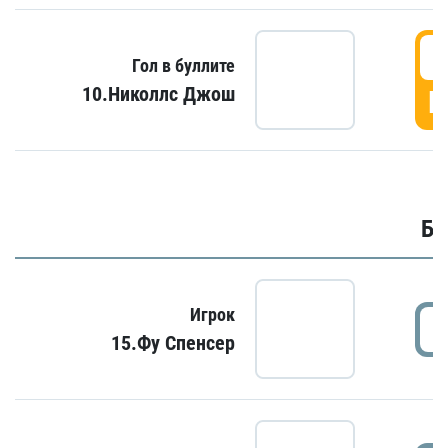
6
Гол в буллите
10.Николлс Джош
Г
Бу
Игрок
15.Фу Спенсер