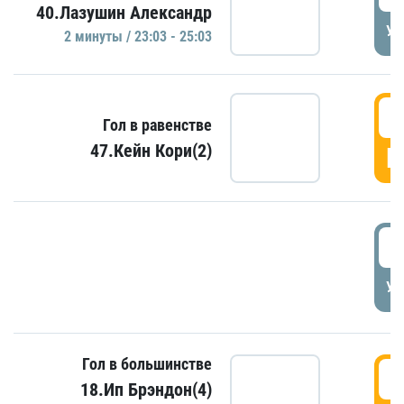
40.Лазушин Александр
УД
2 минуты / 23:03 - 25:03
2
Гол в равенстве
47.Кейн Кори(2)
Г
3
УД
Гол в большинстве
3
18.Ип Брэндон(4)