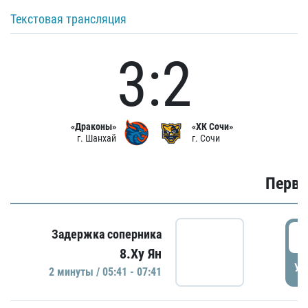
Текстовая трансляция
3:2
«Драконы»
«ХК Сочи»
г. Шанхай
г. Сочи
Первы
0
Задержка соперника
8.Ху Ян
УД
2 минуты / 05:41 - 07:41