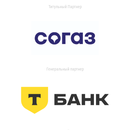
Титульный Партнер
Генеральный партнер