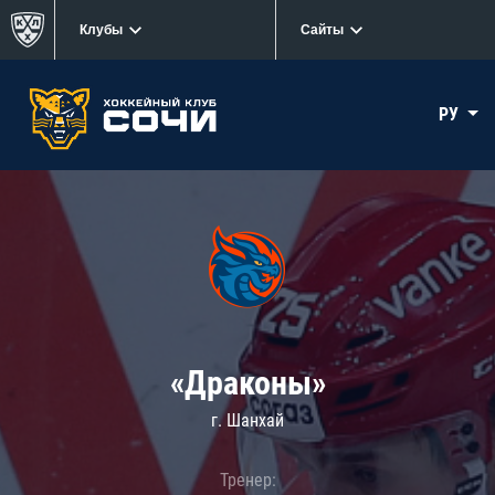
Клубы
Сайты
РУ
«Драконы»
г. Шанхай
Тренер: