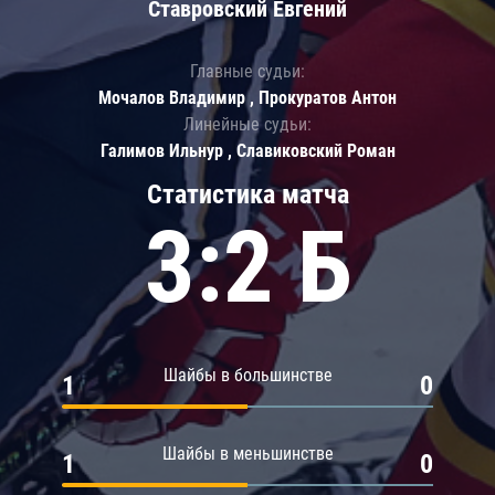
Ставровский Евгений
Главные судьи:
Мочалов Владимир , Прокуратов Антон
Линейные судьи:
Галимов Ильнур , Славиковский Роман
Статистика матча
3:2 Б
Шайбы в большинстве
1
0
Шайбы в меньшинстве
1
0