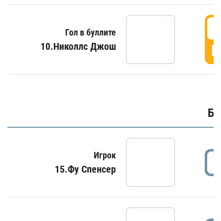
6
Гол в буллите
10.Николлс Джош
Г
Бу
Игрок
15.Фу Спенсер