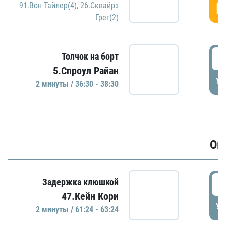
Г
91.Вон Тайлер(4)
,
26.Сквайрз
Грег(2)
3
Толчок на борт
5.Спроул Райан
УД
2 минуты / 36:30 - 38:30
Ов
6
Задержка клюшкой
47.Кейн Кори
УД
2 минуты / 61:24 - 63:24