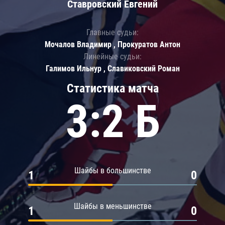
Ставровский Евгений
Главные судьи:
Мочалов Владимир , Прокуратов Антон
Линейные судьи:
Галимов Ильнур , Славиковский Роман
Статистика матча
3:2 Б
Шайбы в большинстве
1
0
Шайбы в меньшинстве
1
0