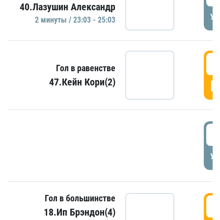
40.Лазушин Александр
УД
2 минуты / 23:03 - 25:03
2
Гол в равенстве
47.Кейн Кори(2)
Г
3
УД
Гол в большинстве
3
18.Ип Брэндон(4)