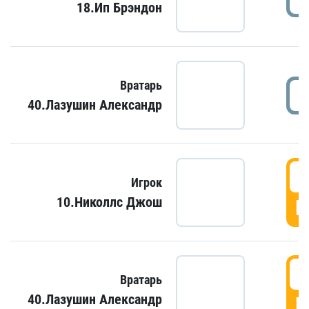
18.Ип Брэндон
Вратарь
40.Лазушин Александр
Игрок
10.Николлс Джош
Г
Вратарь
40.Лазушин Александр
Г