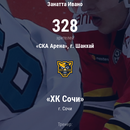
Занатта Иванo
328
зрителей
«СКА Арена», г. Шанхай
«ХК Сочи»
г. Сочи
Тренер: