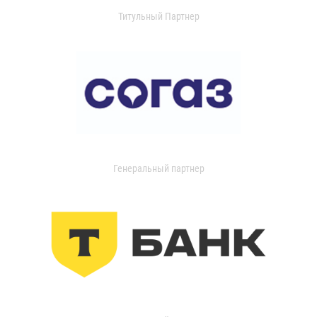
Титульный Партнер
Генеральный партнер