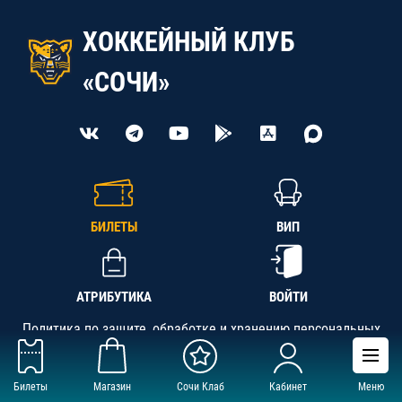
ХОККЕЙНЫЙ КЛУБ
«СОЧИ»
БИЛЕТЫ
ВИП
АТРИБУТИКА
ВОЙТИ
Политика по защите, обработке и хранению персональных
данных
Билеты
Магазин
Сочи Клаб
Кабинет
Меню
АНО «СК «Кубань-Регион», ОГРН 1142300002349,