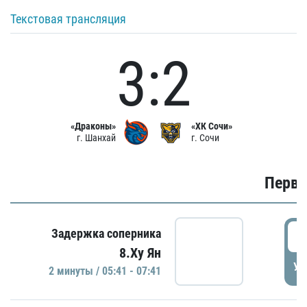
Текстовая трансляция
3:2
«Драконы»
«ХК Сочи»
г. Шанхай
г. Сочи
Первы
0
Задержка соперника
8.Ху Ян
УД
2 минуты / 05:41 - 07:41