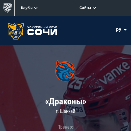
Клубы
Сайты
РУ
«Драконы»
г. Шанхай
Тренер: