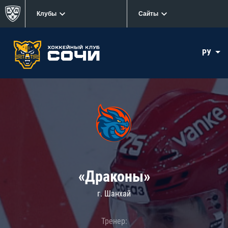
Клубы
Сайты
РУ
«Драконы»
г. Шанхай
Тренер: