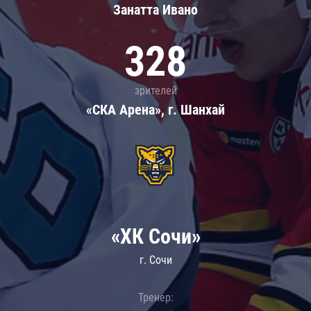
Занатта Иванo
328
зрителей
«СКА Арена», г. Шанхай
«ХК Сочи»
г. Сочи
Тренер: