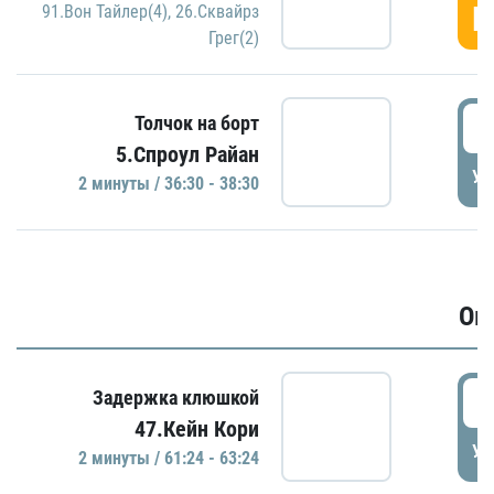
Г
91.Вон Тайлер(4)
,
26.Сквайрз
Грег(2)
3
Толчок на борт
5.Спроул Райан
УД
2 минуты / 36:30 - 38:30
Ов
6
Задержка клюшкой
47.Кейн Кори
УД
2 минуты / 61:24 - 63:24