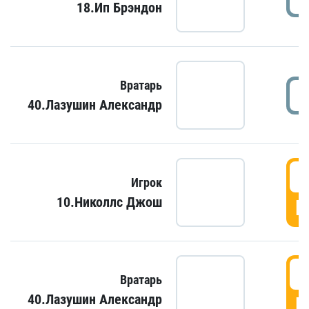
18.Ип Брэндон
Вратарь
40.Лазушин Александр
Игрок
10.Николлс Джош
Г
Вратарь
40.Лазушин Александр
Г