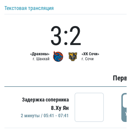
Текстовая трансляция
3:2
«Драконы»
«ХК Сочи»
г. Шанхай
г. Сочи
Первы
0
Задержка соперника
8.Ху Ян
УД
2 минуты / 05:41 - 07:41