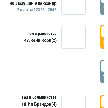
40.Лазушин Александр
УД
2 минуты / 23:03 - 25:03
2
Гол в равенстве
47.Кейн Кори(2)
Г
3
УД
Гол в большинстве
3
18.Ип Брэндон(4)