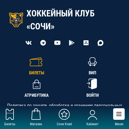
ХОККЕЙНЫЙ КЛУБ
«СОЧИ»
БИЛЕТЫ
ВИП
АТРИБУТИКА
ВОЙТИ
Политика по защите, обработке и хранению персональных
данных
Билеты
Магазин
Сочи Клаб
Кабинет
Меню
АНО «СК «Кубань-Регион», ОГРН 1142300002349,