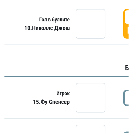
6
Гол в буллите
10.Николлс Джош
Г
Бу
Игрок
15.Фу Спенсер