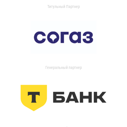
Титульный Партнер
Генеральный партнер