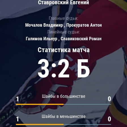
Ставровский Евгений
Главные судьи:
Мочалов Владимир , Прокуратов Антон
Линейные судьи:
Галимов Ильнур , Славиковский Роман
Статистика матча
3:2 Б
Шайбы в большинстве
1
0
Шайбы в меньшинстве
1
0