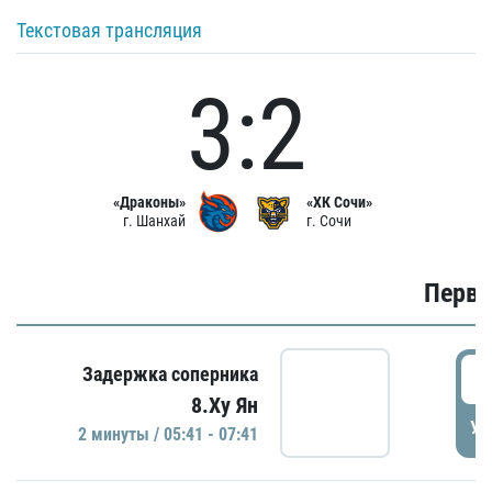
Текстовая трансляция
3:2
«Драконы»
«ХК Сочи»
г. Шанхай
г. Сочи
Первы
0
Задержка соперника
8.Ху Ян
УД
2 минуты / 05:41 - 07:41