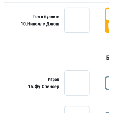
6
Гол в буллите
10.Николлс Джош
Г
Бу
Игрок
15.Фу Спенсер