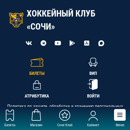
ХОККЕЙНЫЙ КЛУБ
«СОЧИ»
БИЛЕТЫ
ВИП
АТРИБУТИКА
ВОЙТИ
Политика по защите, обработке и хранению персональных
данных
Билеты
Магазин
Сочи Клаб
Кабинет
Меню
АНО «СК «Кубань-Регион», ОГРН 1142300002349,