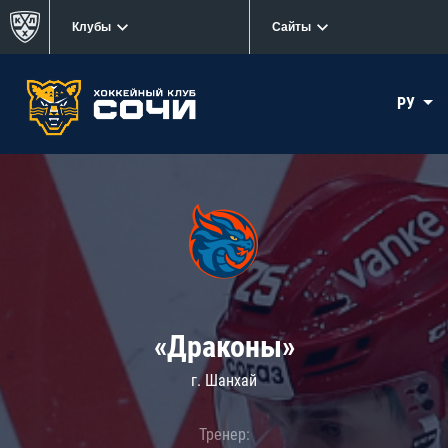
Клубы
Сайты
РУ
«Драконы»
г. Шанхай
Тренер: