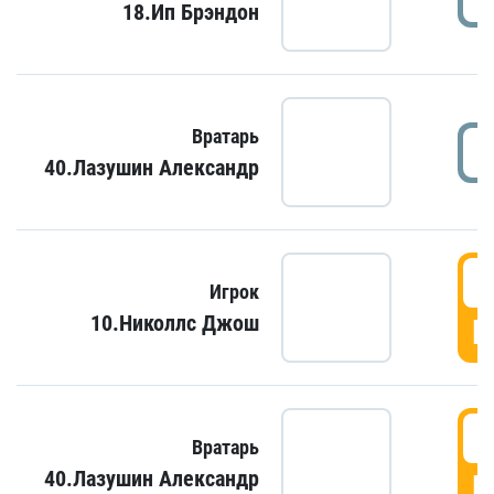
18.Ип Брэндон
Вратарь
40.Лазушин Александр
Игрок
10.Николлс Джош
Г
Вратарь
40.Лазушин Александр
Г