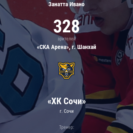
Занатта Иванo
328
зрителей
«СКА Арена», г. Шанхай
«ХК Сочи»
г. Сочи
Тренер: