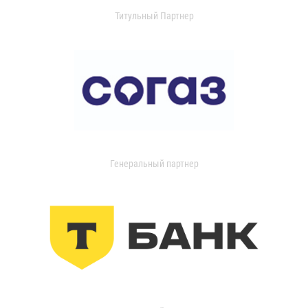
Титульный Партнер
Генеральный партнер