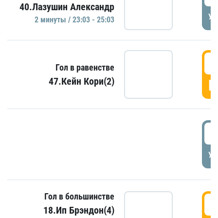
40.Лазушин Александр
УД
2 минуты / 23:03 - 25:03
2
Гол в равенстве
47.Кейн Кори(2)
Г
3
УД
Гол в большинстве
3
18.Ип Брэндон(4)