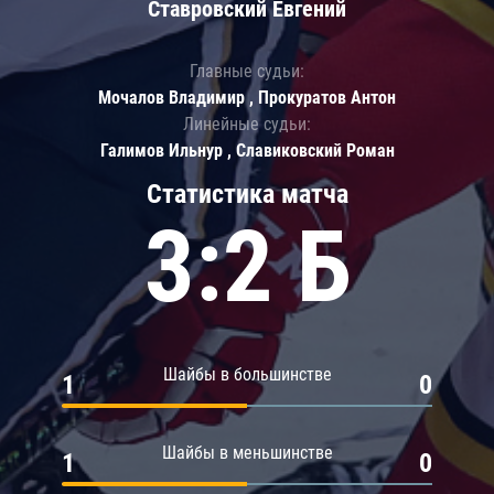
Ставровский Евгений
Главные судьи:
Мочалов Владимир , Прокуратов Антон
Линейные судьи:
Галимов Ильнур , Славиковский Роман
Статистика матча
3:2 Б
Шайбы в большинстве
1
0
Шайбы в меньшинстве
1
0