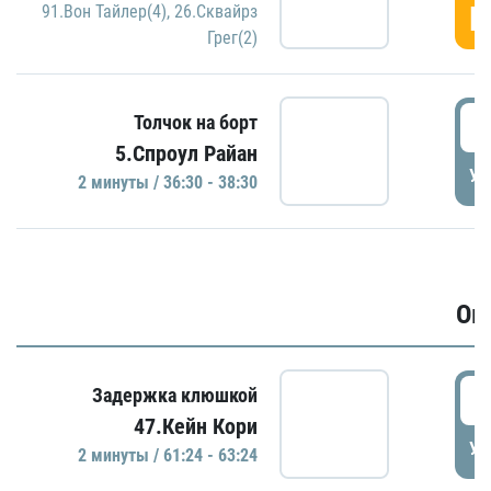
Г
91.Вон Тайлер(4)
,
26.Сквайрз
Грег(2)
3
Толчок на борт
5.Спроул Райан
УД
2 минуты / 36:30 - 38:30
Ов
6
Задержка клюшкой
47.Кейн Кори
УД
2 минуты / 61:24 - 63:24