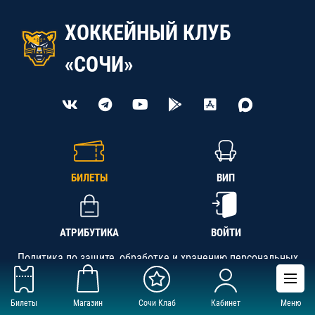
ХОККЕЙНЫЙ КЛУБ
«СОЧИ»
БИЛЕТЫ
ВИП
АТРИБУТИКА
ВОЙТИ
Политика по защите, обработке и хранению персональных
данных
Билеты
Магазин
Сочи Клаб
Кабинет
Меню
АНО «СК «Кубань-Регион», ОГРН 1142300002349,