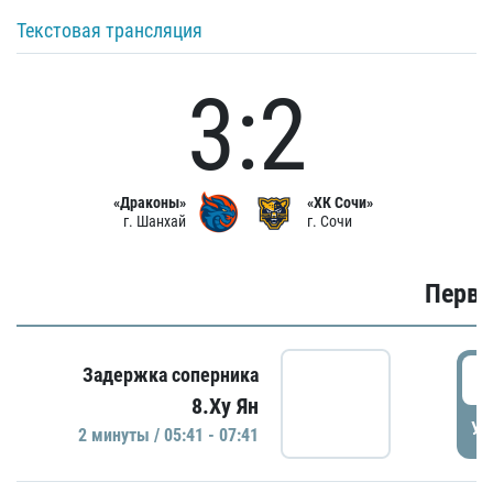
Текстовая трансляция
3:2
«Драконы»
«ХК Сочи»
г. Шанхай
г. Сочи
Первы
0
Задержка соперника
8.Ху Ян
УД
2 минуты / 05:41 - 07:41