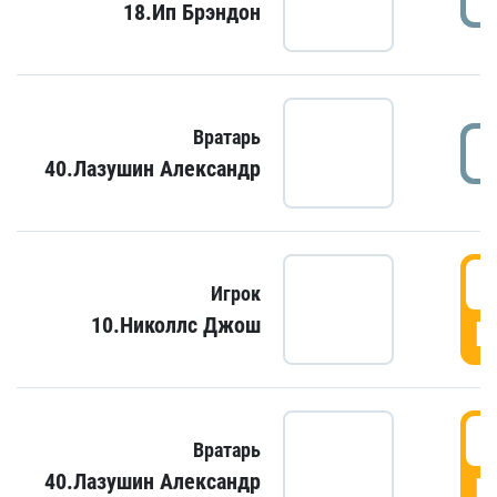
18.Ип Брэндон
Вратарь
40.Лазушин Александр
Игрок
10.Николлс Джош
Г
Вратарь
40.Лазушин Александр
Г