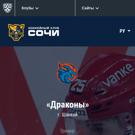
Клубы
Сайты
РУ
«Драконы»
г. Шанхай
Тренер: