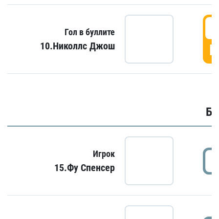
6
Гол в буллите
10.Николлс Джош
Г
Бу
Игрок
15.Фу Спенсер