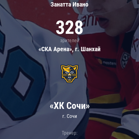
Занатта Иванo
328
зрителей
«СКА Арена», г. Шанхай
«ХК Сочи»
г. Сочи
Тренер: