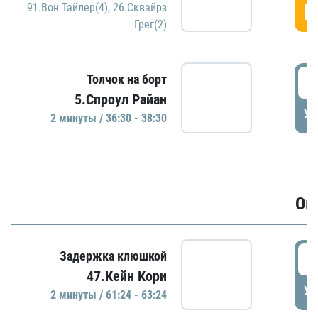
Г
91.Вон Тайлер(4)
,
26.Сквайрз
Грег(2)
3
Толчок на борт
5.Спроул Райан
УД
2 минуты / 36:30 - 38:30
Ов
6
Задержка клюшкой
47.Кейн Кори
УД
2 минуты / 61:24 - 63:24