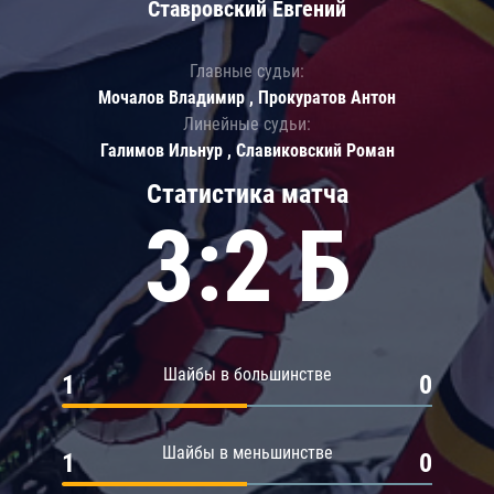
Ставровский Евгений
Главные судьи:
Мочалов Владимир , Прокуратов Антон
Линейные судьи:
Галимов Ильнур , Славиковский Роман
Статистика матча
3:2 Б
Шайбы в большинстве
1
0
Шайбы в меньшинстве
1
0