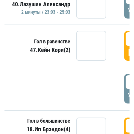
40.Лазушин Александр
УД
2 минуты / 23:03 - 25:03
2
Гол в равенстве
47.Кейн Кори(2)
Г
3
УД
Гол в большинстве
3
18.Ип Брэндон(4)