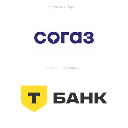
Титульный Партнер
Генеральный партнер