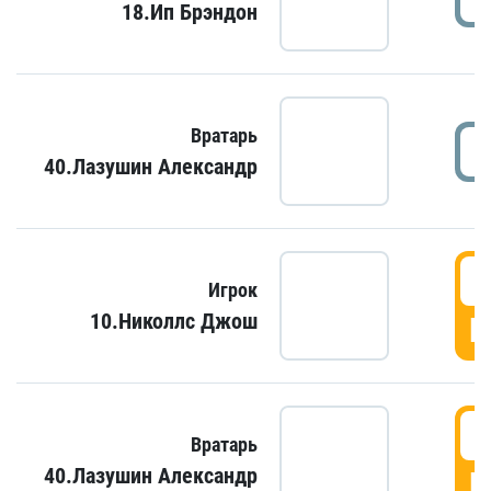
18.Ип Брэндон
Вратарь
40.Лазушин Александр
Игрок
10.Николлс Джош
Г
Вратарь
40.Лазушин Александр
Г