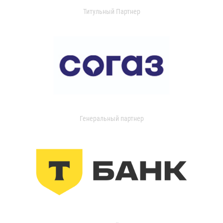
Титульный Партнер
Генеральный партнер