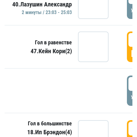
40.Лазушин Александр
УД
2 минуты / 23:03 - 25:03
2
Гол в равенстве
47.Кейн Кори(2)
Г
3
УД
Гол в большинстве
3
18.Ип Брэндон(4)