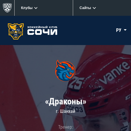
Клубы
Сайты
РУ
«Драконы»
г. Шанхай
Тренер: