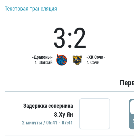
Текстовая трансляция
3:2
«Драконы»
«ХК Сочи»
г. Шанхай
г. Сочи
Первы
0
Задержка соперника
8.Ху Ян
УД
2 минуты / 05:41 - 07:41