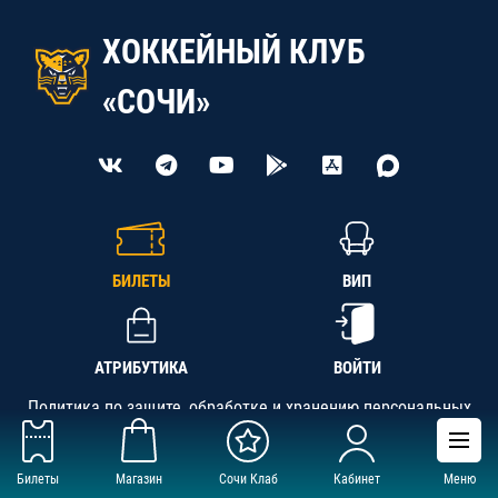
ХОККЕЙНЫЙ КЛУБ
«СОЧИ»
БИЛЕТЫ
ВИП
АТРИБУТИКА
ВОЙТИ
Политика по защите, обработке и хранению персональных
данных
Билеты
Магазин
Сочи Клаб
Кабинет
Меню
АНО «СК «Кубань-Регион», ОГРН 1142300002349,