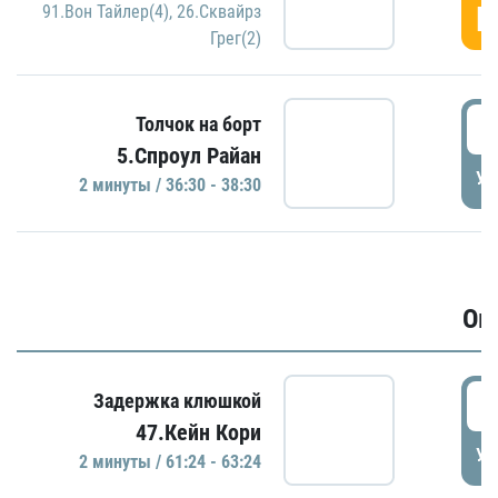
Г
91.Вон Тайлер(4)
,
26.Сквайрз
Грег(2)
3
Толчок на борт
5.Спроул Райан
УД
2 минуты / 36:30 - 38:30
Ов
6
Задержка клюшкой
47.Кейн Кори
УД
2 минуты / 61:24 - 63:24