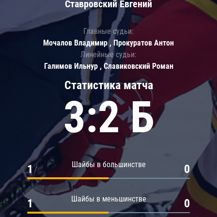
Ставровский Евгений
Главные судьи:
Мочалов Владимир , Прокуратов Антон
Линейные судьи:
Галимов Ильнур , Славиковский Роман
Статистика матча
3:2 Б
Шайбы в большинстве
1
0
Шайбы в меньшинстве
1
0