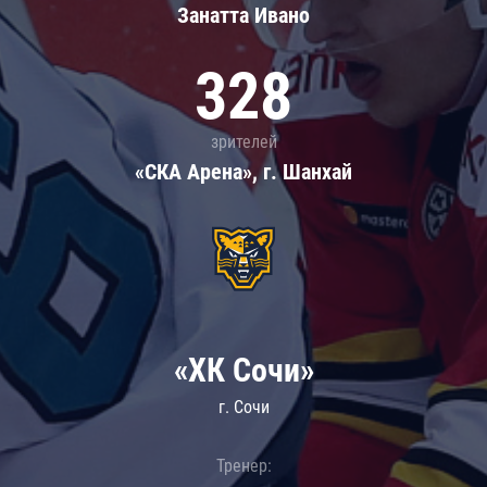
Занатта Иванo
328
зрителей
«СКА Арена», г. Шанхай
«ХК Сочи»
г. Сочи
Тренер: