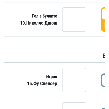
6
Гол в буллите
10.Николлс Джош
Г
Бу
Игрок
15.Фу Спенсер