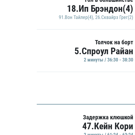
18.Ип Брэндон(4)
91.Вон Тайлер(4)
,
26.Сквайрз Грег(2)
Толчок на борт
5.Спроул Райан
2 минуты / 36:30 - 38:30
Задержка клюшкой
47.Кейн Кори
2 минуты / 61:24 - 63:24