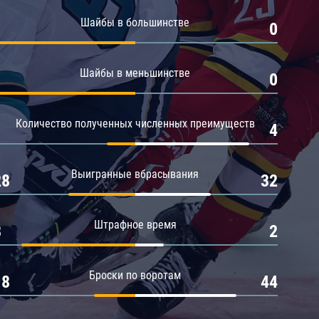
Амур
Шайбы в большинстве
1
0
Барыс
Салават Юлаев
Шайбы в меньшинстве
1
0
Сибирь
Количество полученных численных преимуществ
1
4
Выигранные вбрасывания
28
32
Штрафное время
8
2
Броски по воротам
18
44