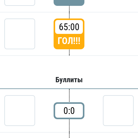
65:00
ГОЛ!!!
Буллиты
0:0