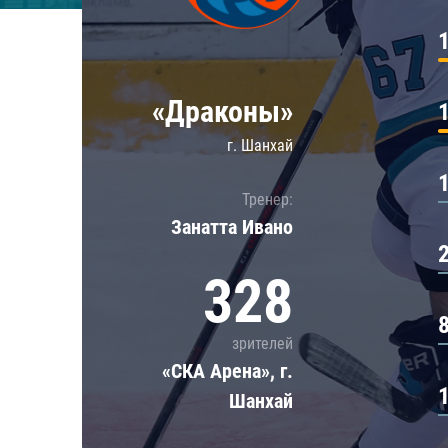
Локомотив
Северсталь
ЦСКА
«Драконы»
Шанхайские Драконы
г. Шанхай
Тренер:
Занатта Иванo
328
зрителей
«СКА Арена», г.
Шанхай