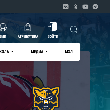
ВИП
АТРИБУТИКА
ВОЙТИ
КОЛА
МЕДИА
МХЛ