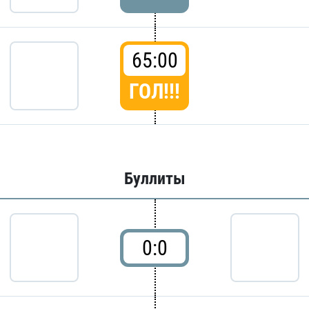
65:00
ГОЛ!!!
Буллиты
0:0