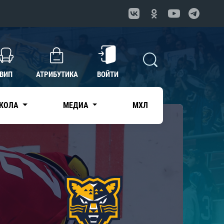
ВИП
АТРИБУТИКА
ВОЙТИ
КОЛА
МЕДИА
МХЛ