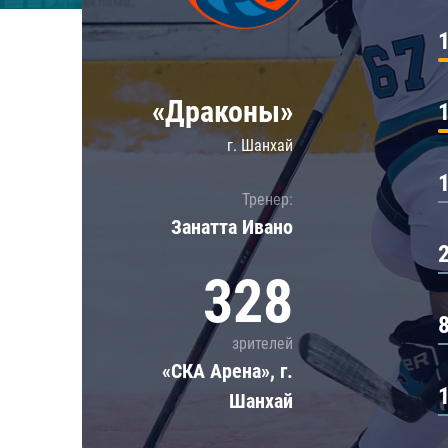
Локомотив
Северсталь
ЦСКА
«Драконы»
Шанхайские Драконы
г. Шанхай
Тренер:
Занатта Иванo
328
зрителей
«СКА Арена», г.
Шанхай