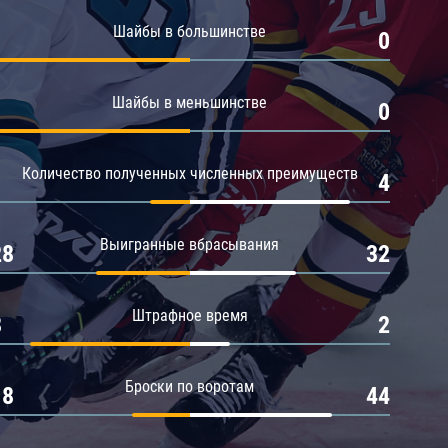
Амур
Шайбы в большинстве
1
0
Барыс
Салават Юлаев
Шайбы в меньшинстве
1
0
Сибирь
Количество полученных численных преимуществ
1
4
Выигранные вбрасывания
28
32
Штрафное время
8
2
Броски по воротам
18
44