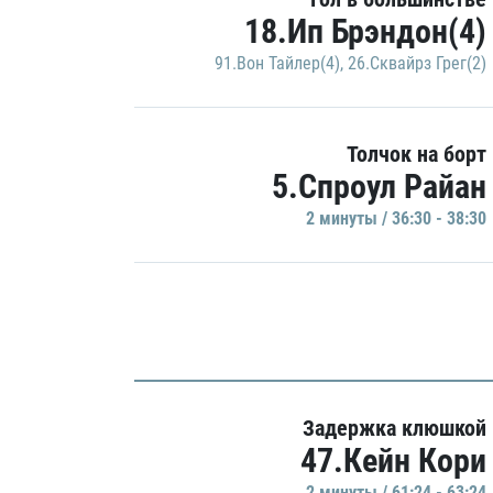
18.Ип Брэндон(4)
91.Вон Тайлер(4)
,
26.Сквайрз Грег(2)
Толчок на борт
5.Спроул Райан
2 минуты / 36:30 - 38:30
Задержка клюшкой
47.Кейн Кори
2 минуты / 61:24 - 63:24