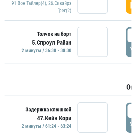
Г
91.Вон Тайлер(4)
,
26.Сквайрз
Грег(2)
3
Толчок на борт
5.Спроул Райан
УД
2 минуты / 36:30 - 38:30
Ов
6
Задержка клюшкой
47.Кейн Кори
УД
2 минуты / 61:24 - 63:24