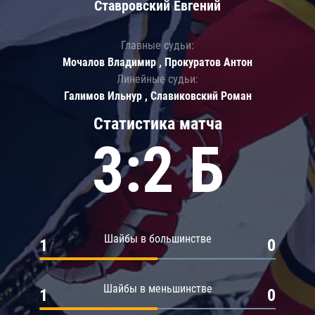
Ставровский Евгений
Главные судьи:
Мочалов Владимир , Прокуратов Антон
Линейные судьи:
Галимов Ильнур , Славиковский Роман
Статистика матча
3:2 Б
Шайбы в большинстве
1
0
Шайбы в меньшинстве
1
0