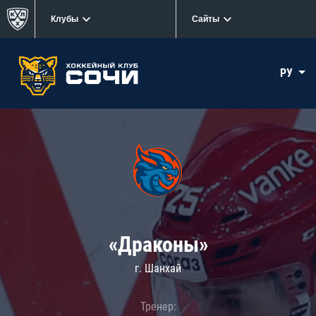
Клубы
Сайты
РУ
«Драконы»
г. Шанхай
Тренер: