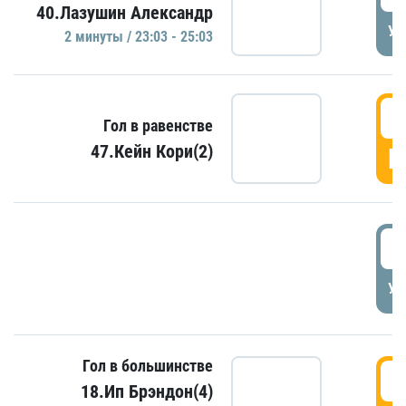
40.Лазушин Александр
УД
2 минуты / 23:03 - 25:03
2
Гол в равенстве
47.Кейн Кори(2)
Г
3
УД
Гол в большинстве
3
18.Ип Брэндон(4)