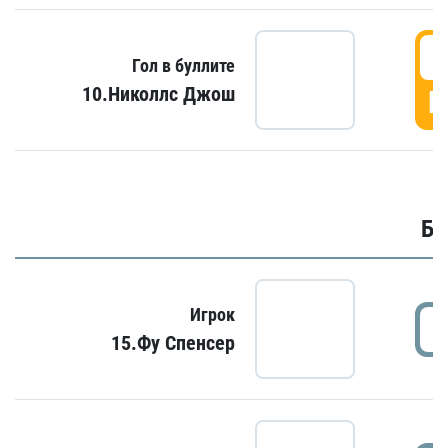
6
Гол в буллите
10.Николлс Джош
Г
Бу
Игрок
15.Фу Спенсер