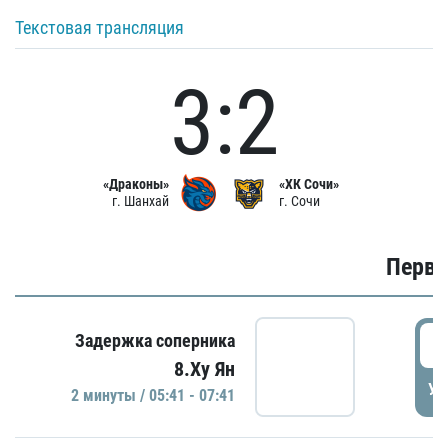
Текстовая трансляция
3:2
«Драконы»
«ХК Сочи»
г. Шанхай
г. Сочи
Первы
0
Задержка соперника
8.Ху Ян
УД
2 минуты / 05:41 - 07:41