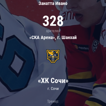
Занатта Иванo
328
зрителей
«СКА Арена», г. Шанхай
«ХК Сочи»
г. Сочи
Тренер: