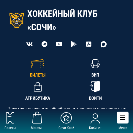
ХОККЕЙНЫЙ КЛУБ
«СОЧИ»
БИЛЕТЫ
ВИП
АТРИБУТИКА
ВОЙТИ
Политика по защите, обработке и хранению персональных
данных
Билеты
Магазин
Сочи Клаб
Кабинет
Меню
АНО «СК «Кубань-Регион», ОГРН 1142300002349,