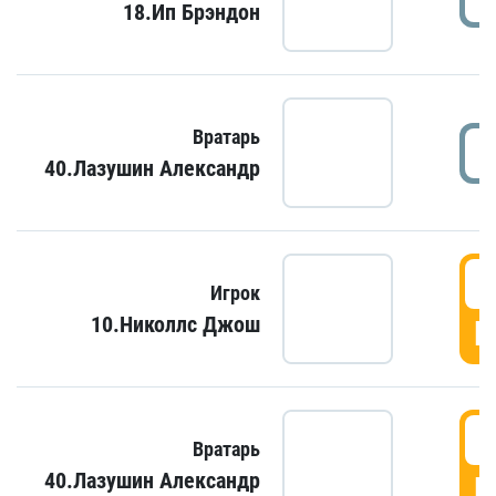
18.Ип Брэндон
Вратарь
40.Лазушин Александр
Игрок
10.Николлс Джош
Г
Вратарь
40.Лазушин Александр
Г