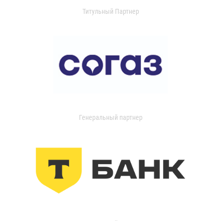
Титульный Партнер
Генеральный партнер