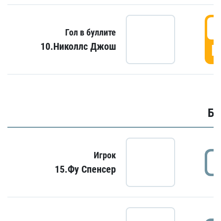
6
Гол в буллите
10.Николлс Джош
Г
Бу
Игрок
15.Фу Спенсер