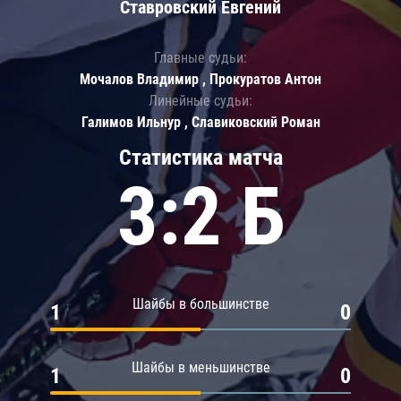
Ставровский Евгений
Главные судьи:
Мочалов Владимир , Прокуратов Антон
Линейные судьи:
Галимов Ильнур , Славиковский Роман
Статистика матча
3:2 Б
Шайбы в большинстве
1
0
Шайбы в меньшинстве
1
0