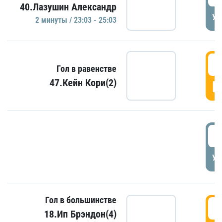
40.Лазушин Александр
УД
2 минуты / 23:03 - 25:03
2
Гол в равенстве
47.Кейн Кори(2)
Г
3
УД
Гол в большинстве
3
18.Ип Брэндон(4)