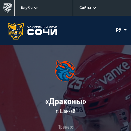
Клубы
Сайты
РУ
«Драконы»
г. Шанхай
Тренер: