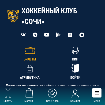
ХОККЕЙНЫЙ КЛУБ
«СОЧИ»
БИЛЕТЫ
ВИП
АТРИБУТИКА
ВОЙТИ
Политика по защите, обработке и хранению персональных
данных
Билеты
Магазин
Сочи Клаб
Кабинет
Меню
АНО «СК «Кубань-Регион», ОГРН 1142300002349,