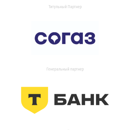
Титульный Партнер
Генеральный партнер