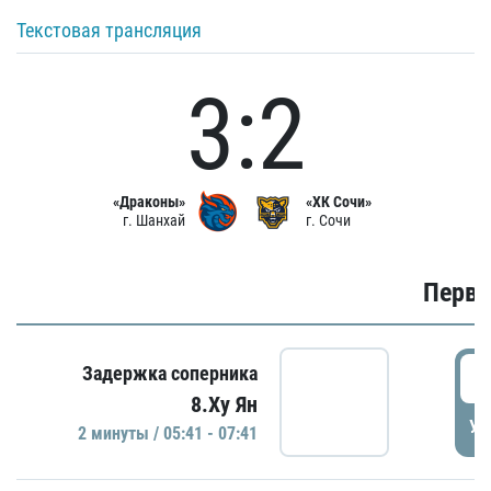
Текстовая трансляция
3:2
«Драконы»
«ХК Сочи»
г. Шанхай
г. Сочи
Первы
0
Задержка соперника
8.Ху Ян
УД
2 минуты / 05:41 - 07:41