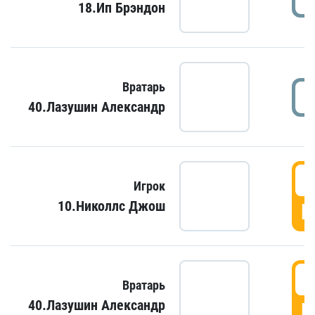
18.Ип Брэндон
Вратарь
40.Лазушин Александр
Игрок
10.Николлс Джош
Г
Вратарь
40.Лазушин Александр
Г