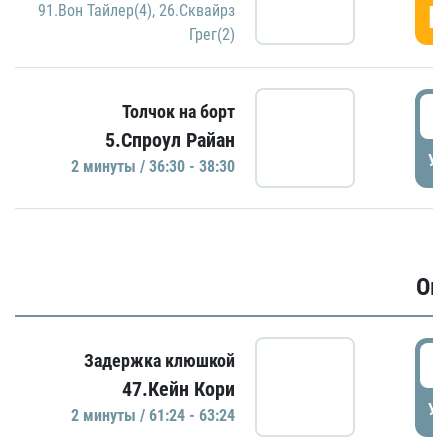
Г
91.Вон Тайлер(4)
,
26.Сквайрз
Грег(2)
3
Толчок на борт
5.Спроул Райан
УД
2 минуты / 36:30 - 38:30
Ов
6
Задержка клюшкой
47.Кейн Кори
УД
2 минуты / 61:24 - 63:24