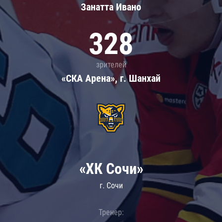
Занатта Иванo
328
зрителей
«СКА Арена», г. Шанхай
«ХК Сочи»
г. Сочи
Тренер: