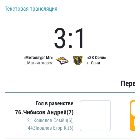
Текстовая трансляция
3:1
«Металлург Мг»
«ХК Сочи»
г. Магнитогорск
г. Сочи
Первы
Гол в равенстве
0
76.Чибисов Андрей(7)
Г
21.Кошелев Семён(6)
,
44.Яковлев Егор К.(6)