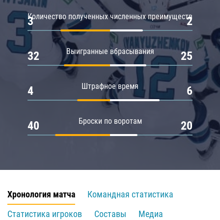
Количество полученных численных преимуществ
3
2
Выигранные вбрасывания
32
25
Штрафное время
4
6
Броски по воротам
40
20
Хронология матча
Командная статистика
Статистика игроков
Составы
Медиа