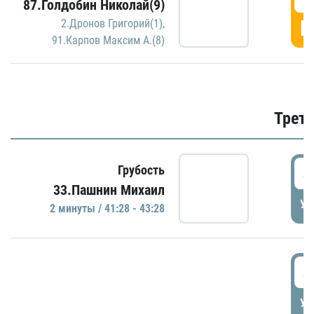
87.Голдобин Николай(9)
Г
2.Дронов Григорий(1)
,
91.Карпов Максим А.(8)
Трети
4
Грубость
33.Пашнин Михаил
УД
2 минуты / 41:28 - 43:28
4
УД