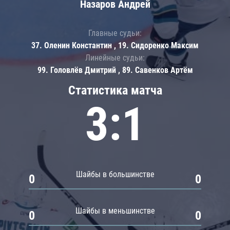
Назаров Андрей
Главные судьи:
37. Оленин Константин , 19. Сидоренко Максим
Линейные судьи:
99. Головлёв Дмитрий , 89. Савенков Артём
Статистика матча
3:1
Шайбы в большинстве
0
0
Шайбы в меньшинстве
0
0