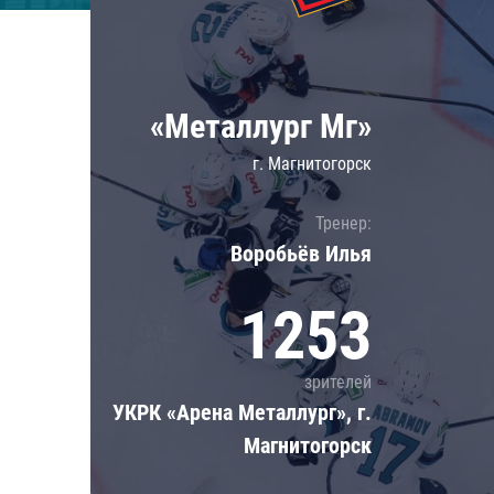
Локомотив
Северсталь
ЦСКА
«Металлург Мг»
Шанхайские Драконы
г. Магнитогорск
Тренер:
Воробьёв Илья
1253
зрителей
УКРК «Арена Металлург», г.
Магнитогорск