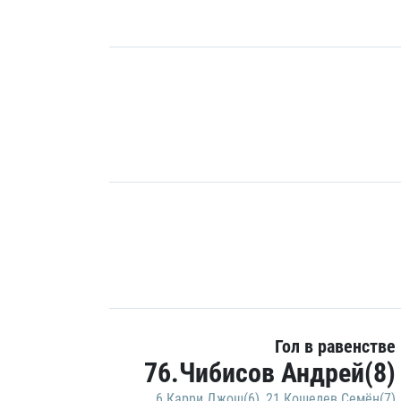
Гол в равенстве
76.Чибисов Андрей(8)
6.Карри Джош(6)
,
21.Кошелев Семён(7)