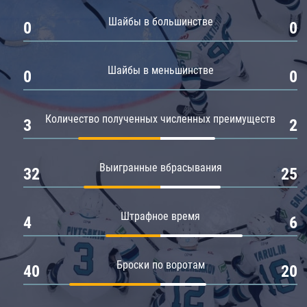
Амур
Шайбы в большинстве
0
0
Барыс
Салават Юлаев
Шайбы в меньшинстве
0
0
Сибирь
Количество полученных численных преимуществ
3
2
Выигранные вбрасывания
32
25
Штрафное время
4
6
Броски по воротам
40
20