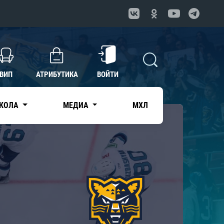
ВИП
АТРИБУТИКА
ВОЙТИ
КОЛА
МЕДИА
МХЛ