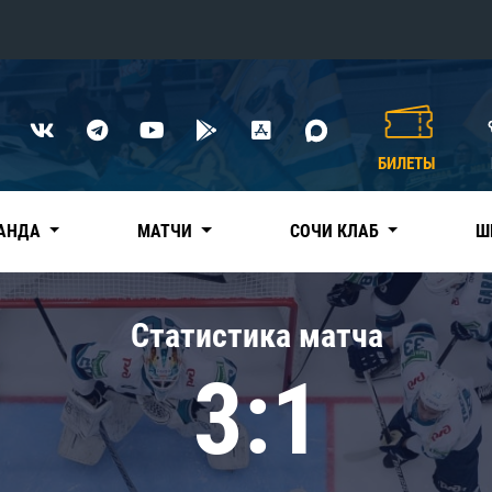
Конференция «Восток»
Дивизион Харламова
БИЛЕТЫ
Автомобилист
сляции
Ак Барс
АНДА
МАТЧИ
СОЧИ КЛАБ
Ш
Металлург Мг
Нефтехимик
 трансляции
Статистика матча
Трактор
магазин
3:1
Дивизион Чернышева
Авангард
ние КХЛ
Адмирал